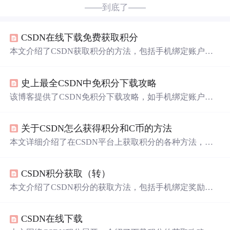
——到底了——
CSDN在线下载免费获取积分
本文介绍了CSDN获取积分的方法，包括手机绑定账户、
完成
任务、
上传
资源、
评论
资源、成为VIP会员、论坛可
用分兑换、举报违规资源等获取下载积分，还说明了博客
史上最全CSDN中免积分下载攻略
积分规则，如发布文章、文章被
评论
、阅读量等
加分
情
况。
该博客提供了CSDN免积分下载攻略，如手机绑定账户、
完成
任务、
上传
资源、
评论
资源、成为VIP、兑换积分、
举报违规资源等获取积分的方法。还介绍了博客积分规
关于CSDN怎么获得积分和C币的方法
则，包括发布文章、被
评论
、阅读量、投票等的积分计算
方式及相关限制。
本文详细介绍了在CSDN平台上获取积分的各种方法，包
括账户绑定、
完成
任务、
上传
资源、
评论
资源、成为VIP
会员等，同时讲解了博客积分规则，如文章发布、
评论
、
CSDN积分获取（转）
阅读量等如何影响积分。
本文介绍了CSDN积分的获取方法，包括手机绑定奖励、
完成
任务、
上传
资源、发表
评论
、发布文章、文章互动、
阅读次数
加分
以及举报违规资源等。用户可通过这些途径
CSDN在线下载
参与社区活动，
上传
优质内容，提升积分以享受更多福利