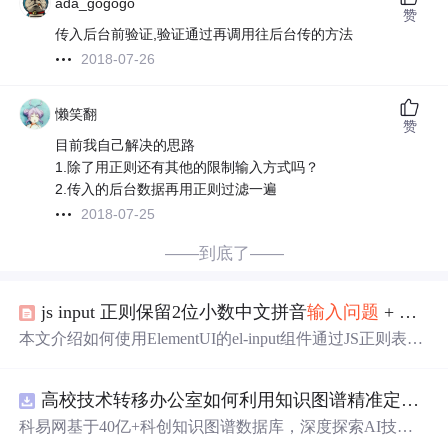
ada_gogogo
赞
传入后台前验证,验证通过再调用往后台传的方法
2018-07-26
懒笑翻
赞
目前我自己解决的思路
1.除了用正则还有其他的限制输入方式吗？
2.传入的后台数据再用正则过滤一遍
2018-07-25
——到底了——
js input 正则保留2位小数中文拼音
输入
问题
+
限制
本文介绍如何使用ElementUI的el-input组件通过JS正则表达
式
限制
用户
输入
，确保
输入
框仅接受最多两位小数的数
值，并阻止非法字符
输入
。同时提供了一种
限制
输入
为整
高校技术转移办公室如何利用知识图谱精准定位产业需
数的方法。
科易网基于40亿+科创知识图谱数据库，深度探索AI技术
在技术转移、成果转化、技术经纪、知识产权、产业创