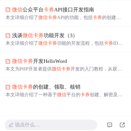
放、核销相关疑问解答；还包括错误返回码释义。为开发
微信
公众平台
卡券
API接口开发指南
者在
微信
卡券
开发过程中遇到的各类问题提供排查思路和
解决办法。
本文详细介绍了
微信
卡券
API的功能，包括
卡券
的创建、
投放、核销等流程，以及如何利用API接口实现
卡券
的自
定义和扩展功能。涵盖了
卡券
生命周期、接口开发、注意
浅谈
微信
卡券
功能开发（3）
事项等关键信息。
本文详细介绍了
微信
卡券
功能的开发流程，包括
卡券
ID列
表查询、
卡券
详情获取、
卡券
修改与删除等操作，并提供
了NodeJS语言下的wechat-card模块示例。
微信
卡券
开发HelloWord
本文为PHP开发者提供
微信
卡券
开发的入门教程，从获取a
ccess_token到创建
卡券
、生成二维码、设置测试白名单及
核销
卡券
的完整流程，帮助开发者快速上手
微信
卡券
接
微信
卡券
的创建、领取、核销
口。
本文详细介绍了一种基于
微信
平台的
卡券
创建、解密及核
销流程的实现方法，包括
卡券
信息的封装、使用
微信
API
进行
卡券
创建、解密用户领取的
卡券
code以及核销已领取
卡券
等功能。
说点什么…