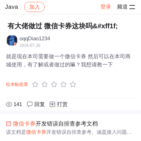
Java
登录
频道
加入
帖子详情
社区
Java
有大佬做过 微信卡券这块吗&#xff1f;
oqqDiao1234
2018-07-26
就是现在本司需要做一个微信卡券 然后可以在本司商
城使用，有了解或者做过的嘛？我想请教一下
给本帖投票
141
回复
打赏
微信
卡券
开发错误自排查参考文档
该文档是
微信
卡券
开发错误自排查参考。涵盖接入问题，
如开通权限、配置域名等；常见疑问，像
卡券
创建、投