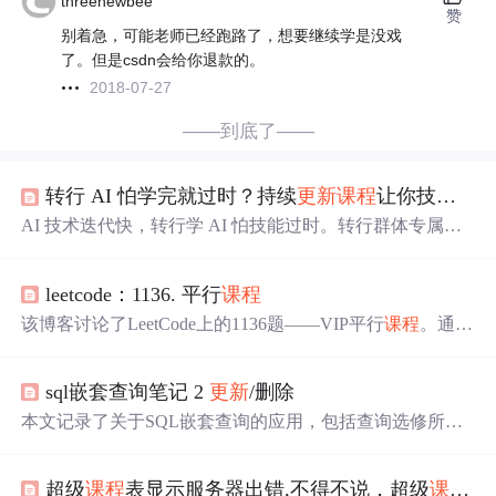
threenewbee
赞
别着急，可能老师已经跑路了，想要继续学是没戏
了。但是csdn会给你退款的。
2018-07-27
——到底了——
转行 AI 怕学完就过时？持续
更新
课程
让你技能保持不过期
AI 技术迭代快，转行学 AI 怕技能过时。转行群体专属的
AI 持续
更新
课程
，以“动态内容 + 终身学习”为核心。
课程
有动态内容体系、企业级实战项目、终身学习支持等机
leetcode：1136. 平行
课程
制，还有核心能力夯实、当前技术实战、未来技术预研等
模块，能让学员掌握最新技能。
该博客讨论了LeetCode上的1136题——VIP平行
课程
。通过
将
课程
视为有向图并进行拓扑排序，确定能否在不形成环
的情况下完成所有
课程
，并找出所需的最短学期数。文章
sql嵌套查询笔记 2
更新
/删除
介绍了如何统计
课程
的入度和后继
课程
，以及如何通过迭
代
更新
入度来逐步安排
课程
。最后，检查是否存在无法完
本文记录了关于SQL嵌套查询的应用，包括查询选修所有
成的
课程
（入度大于0），以判断是否存在环。
课程
的学生、4分
课程
的男性学生，以及找出至少选修了学
生S3所有
课程
的学生（不包括S3），同时涉及SQL的
更新
超级
课程
表显示服务器出错,不得不说，超级
课程
表
和删除操作。