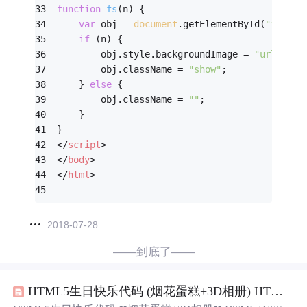
function
fs
(
n
) 
{
var
 obj = 
document
.getElementById(
"imgbox
if
 (n) {
		obj.style.backgroundImage = 
"url("
+n+
		obj.className = 
"show"
;
	} 
else
 {
		obj.className = 
""
;
	}
}
</
script
>
</
body
>
</
html
>
2018-07-28
——到底了——
HTML5生日快乐代码 (烟花蛋糕+3D相册) HTML+CSS+