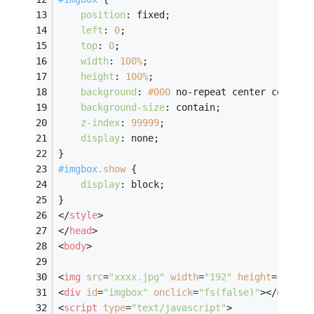
position
: fixed;
left
: 
0
;
top
: 
0
;
width
: 
100%
;
height
: 
100%
;
background
: 
#000
 no-repeat center center;
background-size
: contain;
z-index
: 
99999
;
display
: none;
}
#imgbox
.show
 {
display
: block;
}
</
style
>
</
head
>
<
body
>
<
img
src
=
"xxxx.jpg"
width
=
"192"
height
=
"120"
<
div
id
=
"imgbox"
onclick
=
"fs(false)"
>
</
div
>
<
script
type
=
"text/javascript"
>