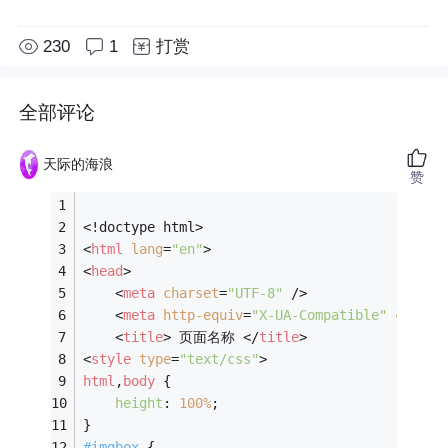
230
1
打赏
全部评论
天际的海浪
赞
<!doctype html>
<
html
lang
=
"en"
>
<
head
>
<
meta
charset
=
"UTF-8"
 />
<
meta
http-equiv
=
"X-UA-Compatible"
conten
<
title
>
 页面名称 
</
title
>
<
style
type
=
"text/css"
>
html
,
body
 {
height
: 
100%
;
}
#imgbox
 {