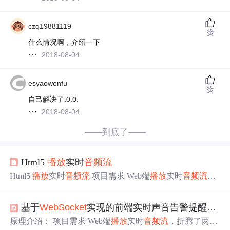
czq19881119
赞
什么情况啊，介绍一下
2018-08-04
esyaowenfu
赞
自己解决了.0.0.
2018-08-04
——到底了——
Html5
播放
实时
音频
流
Html5
播放
实时
音频
流
项目需求 Web端
播放
实时
音频
流
，
折腾了两天后问题得以解决。记录下开发调试过程，方便
后来者。 首次想到是利用
Audio
标签
，
Audio
标签
可以直接
基于
WebSocket
实现的前端实时声音告警提醒功能
播放
MP3格式，服务端将实时
音频
流
编码成MP3格式 通过
Http方式传给Web端即可，前端代码如下所示： 1 2 3 4 5 6
原理介绍： 项目需求 Web端
播放
实时
音频
流
，折腾了两天
7 8 9 10 11 12 13 14 <!DOCTYP.