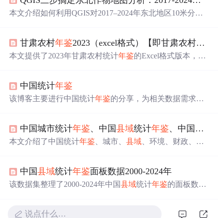
本文介绍如何利用QGIS对2017–2024年东北地区10米分辨
率水稻、玉米、大豆栅格数据开展零代码时空分析。涵盖
数据加载与分类渲染、多期对比与变化检测（如玉米转大
甘肃农村
年鉴
2023（excel格式）【即甘肃农村统计
豆）、
县域
级分区统计及与统计
年鉴
的交叉验证。重点运
用栅格计算器、Zonal Statistics、颜色映射表和打印布局等
本文提供了2023年甘肃农村统计
年鉴
的Excel格式版本，指
核心功能，实现从原始TIF到可验证空间结论的全流程。
出数据反映的是2022年的实际情况，确保了内容的完整性
并可供下载。,
中国统计
年鉴
该博客主要进行中国统计
年鉴
的分享，为相关数据需求者
提供了有价值的资源，在数据获取和分析方面具有一定意
义。
中国城市统计
年鉴
、中国
县域
统计
年鉴
、中国财政统计
本文介绍了中国统计
年鉴
、城市、
县域
、环境、财政、税
务、科技、卫生、金融、保险、人口就业等多领域的历史
数据集，以及部分专项
年鉴
，为研究者提供了丰富的数据
中国
县域
统计
年鉴
面板数据2000-2024年
资源，强调了统计
年鉴
在研究中的重要性。
该数据集整理了2000-2024年中国
县域
统计
年鉴
的面板数
据，涵盖1999-2023年间的经济社会指标，包括地区生产总
值、人口、教育、医疗、农业等多项关键变量，适用于区
说点什么…
域经济与社会研究。