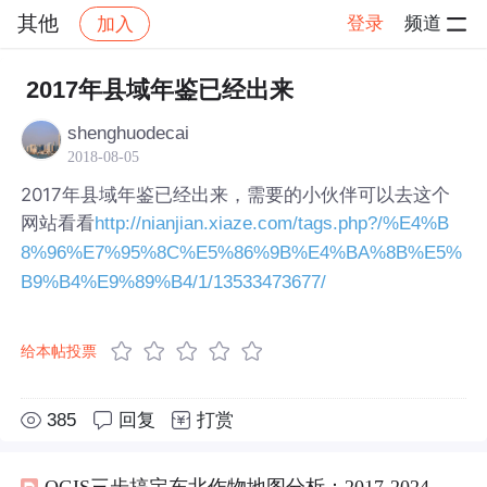
其他
登录
频道
加入
帖子详情
社区
其他
2017年县域年鉴已经出来
shenghuodecai
2018-08-05
2017年县域年鉴已经出来，需要的小伙伴可以去这个
网站看看
http://nianjian.xiaze.com/tags.php?/%E4%B
8%96%E7%95%8C%E5%86%9B%E4%BA%8B%E5%
B9%B4%E9%89%B4/1/13533473677/
给本帖投票
385
回复
打赏
QGIS三步搞定东北作物地图分析：2017-2024年水稻玉米大豆10米数据可视化技巧