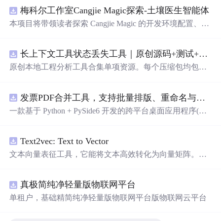
梅科尔工作室Cangjie Magic探索-土壤医生智能体
本项目将带领读者探索 Cangjie Magic 的开发环境配置、智
能体构建方法，并通过土壤医生智能体这一实际应用案
例，展示其在农业领域的强大潜力。
长上下文工具状态丢失工具｜原创源码+测试+离线报告
原创本地工程分析工具合集单项资源。每个压缩包均包含
完整 JavaScript/Node.js 源码、3 项自动化测试、可复现合
成示例、离线 HTML/JSON/SVG 报告、1080×720 真实运
发票PDF合并工具，支持批量排版、重命名与查重（源码附安装部署教程）
行效果图、README、运行说明、功能清单、MIT License
及原创授权声明。Node.js 18+ 可直接运行，零第三方运行
一款基于 Python + PySide6 开发的跨平台桌面应用程序(支
依赖，适合开发者进行工程预检、质量审查和交付复核。
持windows和macos)，专门用于将多张发票 PDF 文件合并
排版成指定格式。软件支持多种布局方式，可满足不同场
Text2vec: Text to Vector
景下的发票 软件架构 前端框架: PySide6 (Qt 跨平台 GUI 框
架) PDF 处理: PyMuPDF (fitz) 编程语言: Python 3 打包工具:
文本向量表征工具，它能将文本高效转化为向量矩阵。该
PyInstaller 功能特性 支持拖拽导入 PDF 文件，亦可点击"添
工具支持Word2Vec、RankBM25、Sentence-BERT、CoSEN
加"按钮选择文件 布局自定义：可以从1x1到10x10的范围
T等多种文本表征和文本相似度计算模型，且具备即插即
内自由选择排版布局 双模式处理：普通模式（保留PDF矢
真极简纯净轻量版物联网平台
用的特性。
量信息和发票监制章）、图像模式（高精度图片转换） 打
单租户，基础精简纯净轻量版物联网平台版物联网云平台
印顺序：支持按列表顺序、开票日期、开票金额三种方式
排序打印 实时预览：添加文件后自动生成合并预览图，支