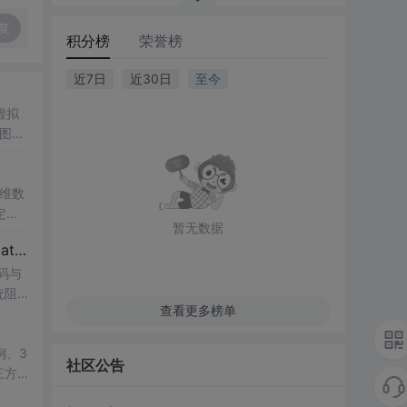
复
积分榜
荣誉榜
近7日
近30日
至今
虚拟
图、
数标
维数
定性
暂无数据
ATL
【博士论文复现】光伏并网逆变器序阻抗建模、扫频辨识与弱电网交互稳定性分析【阻抗建模、验证扫频法】（Matlab代码、Simulink仿真实现）
研究
码与
统阻
查看更多榜单
值模
，帮
lin
系的
于光
例、3
社区公告
供的
三方
：此
教学演