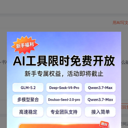
用AI写
imization>书中，P252页，dantzig-wolfe算法中关于离基与进基是怎
转发到动态
举报
写回
切换为时间