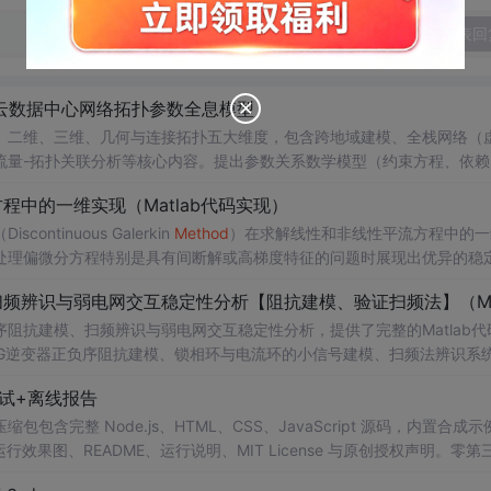
发表回
云数据中心网络拓扑参数全息模型
、二维、三维、几何与连接拓扑五大维度，包含跨地域建模、全栈网络（
流量-拓扑关联分析等核心内容。提出参数关系数学模型（约束方程、依赖
算法（多智能体强化学习、ADMM协同优化）实现动态拓扑调优。强调参
中的一维实现（Matlab代码实现）
计与智能运维。
inuous Galerkin
Method
）在求解线性和非线性平流方程中的一
在处理偏微分方程特别是具有间断解或高梯度特征的问题时展现出优异的稳
时间推进机制以及边界条件的处理方式，通过具体编程实例展示如何在M
可靠性。此外，文章还强调科研工作中“借力”与创新思维的重要性，鼓励
阻抗建模、扫频辨识与弱电网交互稳定性分析，提供了完整的Matlab代
法的基本理论与
网VSG逆变器正负序阻抗建模、锁相环与电流环的小信号建模、扫频法辨识系
线性平流方程的数值模拟实验；③ 将该方法作为基础算法应用于高分辨率数
器与电网交互稳定性的仿真验证全过程。通过理论推导与仿真实践相结合
试+离线报告
; 适合人群：具备电力电子、自动控制理论基础，熟悉Matlab/Simu
间步长等方式观察算法表现，从而深化对数值稳定性与计算精度之间平衡关
研究生、科研人员及工程师。; 使用场景及目标：① 复现博士论文中关
完整 Node.js、HTML、CSS、JavaScript 源码，内置合成示
扫频法（Frequency Scan）在实际系统中的应用技巧；③ 利用提
0 运行效果图、README、运行说明、MIT License 与原创授权声明。零第
；④ 作为相关课题研究或毕业设计的技术参考与代码基础。; 阅读建议
或未授权内容。适合 AI 工程、前端、运维和质量团队用于本地预检、