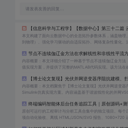
请发表友善的回复…
【信息科学与工程学】【数据中心】第三十二篇 
本文构建了面向云数据中心的全息拓扑参数体系，涵盖物理
到物理）、强化学习驱动的自适应拓扑、网络复杂性量化、
联动方程）、复合优化框架及自动化设计工具链，并融合AI
节点不连续伽辽金方法在求解线性和非线性平流方程
准化、一致性约束与工程验证，支撑大规模云网络的科学设
内容概要：本文详细介绍了一种基于节点不连续伽辽金方法（Discont
值实现方案，并提供了完整的MATLAB代码实现。该方法
和精度。文中系统阐述了算法的核心原理、空间离散化策略、
AB环境中实现该数值方法，并辅以典型算例验证其有效性和
者在夯实理论基础的同时勇于探索新思路。; 适合人群：具备偏微分方程数值解法基础知识、熟悉MATLAB编程，从事计算数学、流体力
内容概要：本文档聚焦于【博士论文复现】光伏并网逆变器序
学、物理建模及相关领域的研究生、科研人员及工程技术开发者。; 使用场景及目标：① 学习并掌握节点不连续伽辽金方
Simulink仿真实现方案。内容涵盖基于谐波线性化的并
实现流程；② 利用所提供的MATLAB代码开展线性和非
抗、奈奎斯特稳定性判据的应用，以及在弱电网条件下逆变
终端编码智能体后台任务追踪工具｜原创源码+测
拟、守恒律方程求解等科研项目中的扩展与改进； 阅读建议：建议读者结合经典数值分析教材深入理解DG方法的数学背景，逐段调试并运
助读者掌握新能源并网系统稳定性分析的核心技术与工程实现方法。
行所附MATLAB代码，通过调整初始条件、网格划分和时
k环境，从事新能源发电、并网控制或电力系统稳定性研究的
原创可运行的工程审计与分析工具合集中的独立项目。每个压缩包包含
理解。
伏并网逆变器阻抗建模与稳定性分析的关键实验；② 学习并掌握
项自动化验收、离线 HTML/JSON/SVG 报告、1080×72
模型进行弱电网下并网系统稳定性的仿真研究与故障机理分析
运行依赖，不包含榜单产品源码、官方素材、论文、账号数据