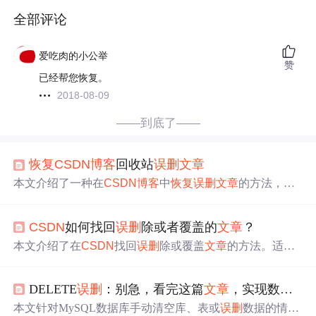
全部评论
爱吃肉的小公举
赞
已经帮您恢复。
2018-08-09
——到底了——
恢复
CSDN
博客
回收站
误删
文章
本文介绍了一种在
CSDN
博客
中
恢复
误删
文章
的方法，包
括向管理员
求
助和自行通过网页源代码
恢复
两种途径。通
过源代码
恢复
可以保留原文格式、链接等元素。
CSDN
如何找回
误删
除或者覆盖的
文章
？
本文介绍了在
CSDN
找回
误删
除或覆盖
文章
的方法。适用
情景为在
CSDN
在线MarkDown编辑器编写
文章
且未清理缓
存。注意写新
博客
要点写新
文章
按钮，提交时留意标签记
DELETE
误删
：别急，看完这篇
文章
，实现数据
恢
录。可通过保留浏览器缓存，查找Local Storage记录找回
文
章
，提交时要谨慎。
本文针对MySQL数据库手动清空库、表或
误删
数据的情