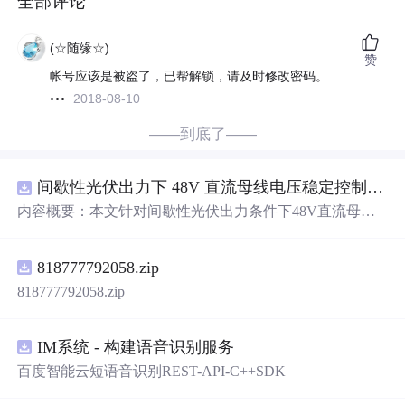
全部评论
(☆随缘☆)
赞
帐号应该是被盗了，已帮解锁，请及时修改密码。
2018-08-10
——到底了——
间歇性光伏出力下 48V 直流母线电压稳定控制及储能双向充放电闭环调控体系研究（Simulink仿真实现）
内容概要：本文针对间歇性光伏出力条件下48V直流母线
电压稳定控制及储能双向充放电闭环调控问题，提出一种
基于离网光伏直流微网系统的协同控制体系。通过构建包
818777792058.zip
含光伏阵列、Boost型DC-DC变换器、双向DC-DC变换器
与锂离子电池储能系统的完整拓扑结构，结合光伏最大功
818777792058.zip
率点跟踪（MPPT）技术和储能系统的双向功率调节能
力，实现对功率供需失衡的有效抑制。系统采用分层控制
架构，集成电压外环与电流内环双闭环控制策略，确保在
IM系统 - 构建语音识别服务
光照强度波动、负载突变等动态工况下维持母线电压稳
百度智能云短语音识别REST-API-C++SDK
定。在Simulink环境中搭建全系统仿真模型，验证了控制策
略在多种扰动场景下的有效性与鲁棒性，显著提升了微网