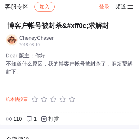
客服专区
登录
频道
加入
帖子详情
社区
客服专区
博客户帐号被封杀&#xff0c;求解封
CheneyChaser
2018-08-10
Dear 版主：你好
不知道什么原因，我的博客户帐号被封杀了，麻烦帮解
封下。
给本帖投票
110
1
打赏