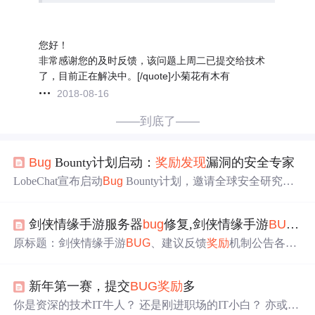
您好！
非常感谢您的及时反馈，该问题上周二已提交给技术
了，目前正在解决中。[/quote]小菊花有木有
2018-08-16
——到底了——
Bug
Bounty计划启动：
奖励
发现
漏洞的安全专家
LobeChat宣布启动
Bug
Bounty计划，邀请全球安全研究人
员共同
发现
其开源大语言模型前端框架中的潜在安全漏
洞。该平台因支持多模态输入、插件扩展和多后端集成，
剑侠情缘手游服务器
bug
修复,剑侠情缘手游
BUG
、
攻击面广泛，存在XSS、SSRF、文件解析漏洞等风险。通
过外部力量参与安全验证，项目旨在构建可信赖的企业级
原标题：剑侠情缘手游
BUG
、建议反馈
奖励
机制公告各位
AI对话系统。
少侠：《剑侠情缘手游》自上线以来，得到了广大玩家的
喜爱与支持，也正因为如此，玩家们的期望是我们进一步
新年第一赛，提交
BUG
奖励
多
完善游戏各方面玩法以及丰富游戏内容的动力，在此我们
真诚的对全体热爱《剑侠情缘手游》的忠实玩家表示深深
你是资深的技术IT牛人？ 还是刚进职场的IT小白？ 亦或是