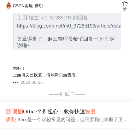
CSDN客服-糊胡
赞
引用 楼主 m0_37285193 的回复:
https://blog.csdn.net/m0_37285193/article/details/8
文章误删了，麻烦管理员帮忙回复一下吧 谢
谢啦~
您好！
上面博文已恢复，请刷新页面查看。
2018-08-16
——到底了——
误删
Office？别担心，教你快速
恢复
误删
Office是一个比较常见的问题，但只要我们掌握了正确
的
恢复
方法，就可以轻松解决这个问题。本文详细介绍了
如何通过“Windows PowerShell”
恢复
误删
的Office办公软