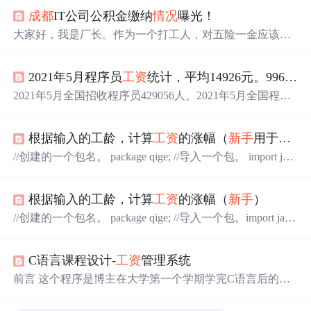
成都
IT公司公积金缴纳
情况
曝光！
大家好，我是厂长。作为一个打工人，对五险一金应该很
熟悉吧。不少公司的公积金缴存比例是按照
工资
的 12% 缴
纳的，个人+公司就是24%，如果你的公资超过1W+的话，
2021年5月程序员
工资
统计，平均14926元。996程序员被当成外国人
每个月的公积金就有几千，还是很爽的。虽然不能每个月
都取出来，但是用来买房、装修，还是非常舒服的。但是
2021年5月全国招收程序员429056人。2021年5月全国程序
我发现
成都
有很多公司公积金系数都只有6%，并且非常鸡
员平均
工资
14926元，
工资
中位数13000元，其中96%的人
贼的把
工资
划分为基本
工资
+绩效
工资
，五险一金只按照基
的
工资
介于1750元到75000元。 城市 排名 city 平均
工资
最
本
工资
来缴纳，甚至不少公司按最低工...
根据输入的工龄，计算
工资
的涨幅（
新手
用于记录每天的作业）
低
工资
中位数 最高
工资
招聘人数 百分比 1 北京 18094.3 5
250 16500 45000 34243 0.0879281 2 上海 17852.5 6000 1750
//创建的一个包名。 package qige; //导入一个包。 import jav
0 45000 73666 0.189157 3 深圳 17410.4 5822.11 16500 4500
a.util.Scanner; //定义一个类。 public class Zy3 {
//公共静态的主方法。 public static void mai
根据输入的工龄，计算
工资
的涨幅（
新手
）
n(String[] args) { //定义包。 Sca
nner sc = new Scan...
//创建的一个包名。 package qige; //导入一个包。import jav
a.util.Scanner; //定义一个类。 public class Zy3 {
//公共静态的主方法。 public static void mai
C语言课程设计-
工资
管理系统
n(String[] args) { //定义包。 Sca
nner sc = new ...
前言 这个程序是博主在大学第一个学期学完C语言后的课
程设计，那时刚从一个小白变得会一点点编程，老师就布
置了这个课程设计，当时一脸懵这是啥？我在哪？我要干