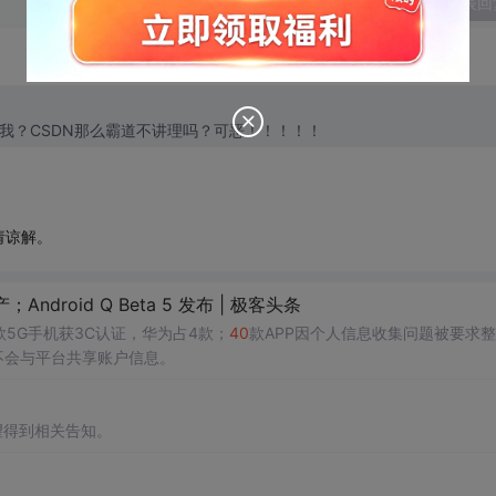
发表回
我？CSDN那么霸道不讲理吗？可恶！！！！！
请谅解。
Android Q Beta 5 发布 | 极客头条
款5G手机获3C认证，华为占4款；
40
款APP因个人信息收集问题被要求
不会与平台共享账户信息。
望得到相关告知。