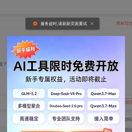
用AI写
服务超时,请刷新页面重试
我？CSDN那么霸道不讲理吗？可恶！！！！！
转发到动态
举报
写回
切换为时间