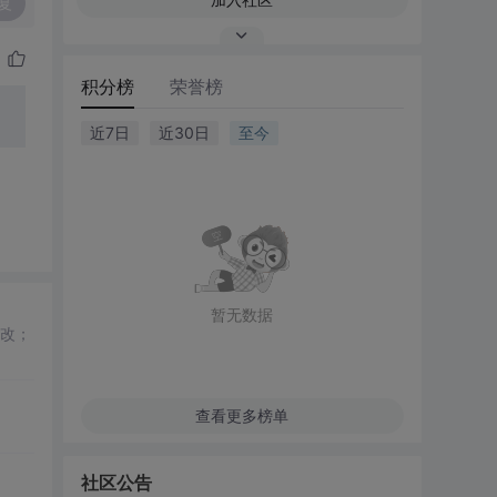
复
积分榜
荣誉榜
近7日
近30日
至今
暂无数据
整改；
查看更多榜单
社区公告