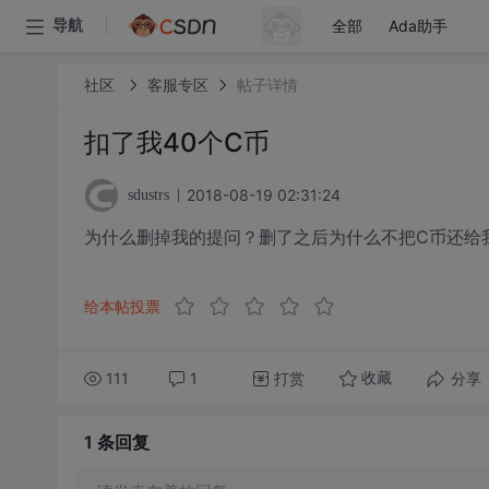
全部
Ada助手
导航
社区
客服专区
帖子详情
扣了我40个C币
2018-08-19 02:31:24
sdustrs
为什么删掉我的提问？删了之后为什么不把C币还给
给本帖投票
111
1
打赏
分享
收藏
1 条
回复