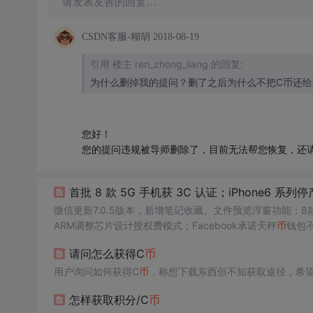
请发表友善的回复…
CSDN客服-糊胡
2018-08-19
引用 楼主 ren_zhong_liang 的回复:
为什么删掉我的提问？删了之后为什么不把C币还给
您好！
您的提问违规被导师删除了，目前无法帮您恢复，还
首批 8 款 5G 手机获 3C 认证；iPhone6 系列停产；
微信更新7.0.5版本，新增笔记收藏、文件预览浮窗功能；8
ARM调整芯片设计授权费模式；Facebook承诺天秤
币
钱包
请问怎么获得C
币
用户询问如何获得C
币
，称想下载东西但不知获取途径，希
怎样获取积分/C
币