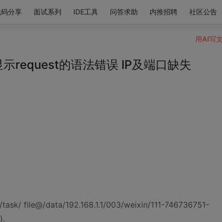
代码分享
面试系列
IDE工具
问答求助
内推招聘
社区公告
用AI写
果显示request的语法错误 IP及端口缺失
task/ file@/data/192.168.1.1/003/weixin/111-746736751-
).