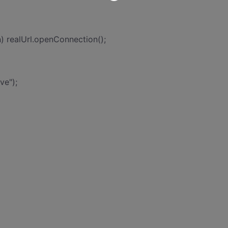
 realUrl.openConnection();
ve");