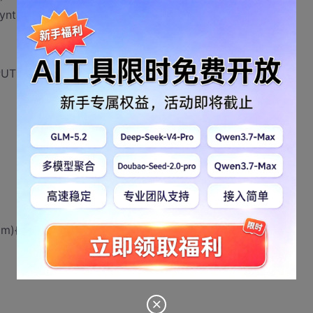
syntax or unsupported method.
192.168.1.1:9733/...
am){