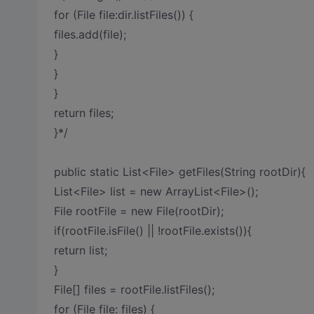
for (File file:dir.listFiles()) {
files.add(file);
}
}
}
return files;
}*/
public static List<File> getFiles(String rootDir){
List<File> list = new ArrayList<File>();
File rootFile = new File(rootDir);
if(rootFile.isFile() || !rootFile.exists()){
return list;
}
File[] files = rootFile.listFiles();
for (File file: files) {