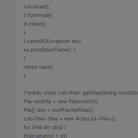
out.close();
} if(in!=null){
in.close();
}
} catch(IOException ex){
ex.printStackTrace(); }
}
return result;
}
/*public static List<File> getFiles(String rootDir)
File rootFile = new File(rootDir);
File[] dirs = rootFile.listFiles();
List<File> files = new ArrayList<File>();
for (File dir: dirs) {
if(dir.length() > 0){