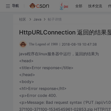
全部
技术交流
导航
社区
Java
帖子详情
HttpURLConnection 返回的结
2018-08-19 10:47:38
The Legend of 1900
java程序在linux服务器中运行，返回的结果为
<head>
<title>Error response</title>
</head>
<body>
<h1>Error response</h1>
<p>Error code 400.
<p>Message: Bad request syntax ('PUT /api/v1.0/
371100-371100-1534545961-02853.zip HTTP/1.1'