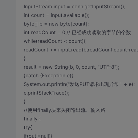
InputStream input = conn.getInputStream();
int count = input.available();
byte[] b = new byte[count];
int readCount = 0;// 已经成功读取的字节的个数
while(readCount < count){
readCount += input.read(b,readCount,count-rea
}
result = new String(b, 0, count, "UTF-8");
}catch (Exception e){
System.out.println("发送PUT请求出现异常 " + e);
e.printStackTrace();
}
//使用finally块来关闭输出流、输入路
finally {
try{
if(out!=null){