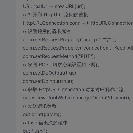
URL realUrl = new URL(url);
// 打开和 HttpURL 之间的连接
HttpURLConnection conn = (HttpURLConnection)
// 设置通用的请求属性
conn.setRequestProperty("accept", "*/*");
conn.setRequestProperty("connection", "Keep-Ali
conn.setRequestMethod("PUT");
// 发送 POST 请求必须设置如下两行
conn.setDoOutput(true);
conn.setDoInput(true);
// 获取 HttpURLConnection 对象对应的输出流
out = new PrintWriter(conn.getOutputStream());
// 发送请求参数
out.print(param);
//flush 输出流的缓冲
out.flush();