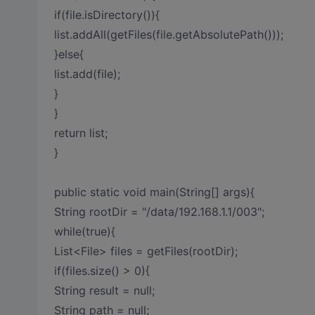
if(file.isDirectory()){
list.addAll(getFiles(file.getAbsolutePath()));
}else{
list.add(file);
}
}
return list;
}
public static void main(String[] args){
String rootDir = "/data/192.168.1.1/003";
while(true){
List<File> files = getFiles(rootDir);
if(files.size() > 0){
String result = null;
String path = null;