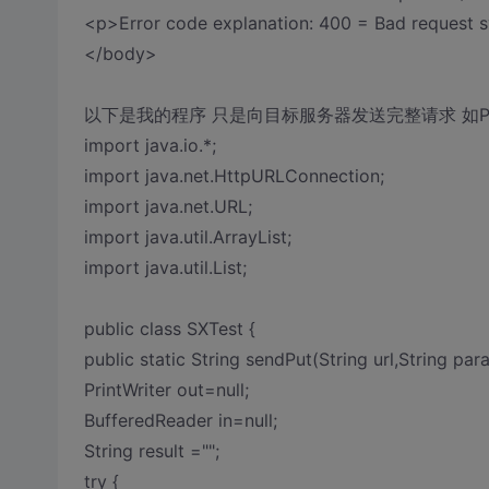
<p>Error code explanation: 400 = Bad request 
</body>
以下是我的程序 只是向目标服务器发送完整请求 如PUT http://
import java.io.*;
import java.net.HttpURLConnection;
import java.net.URL;
import java.util.ArrayList;
import java.util.List;
public class SXTest {
public static String sendPut(String url,String par
PrintWriter out=null;
BufferedReader in=null;
String result ="";
try {