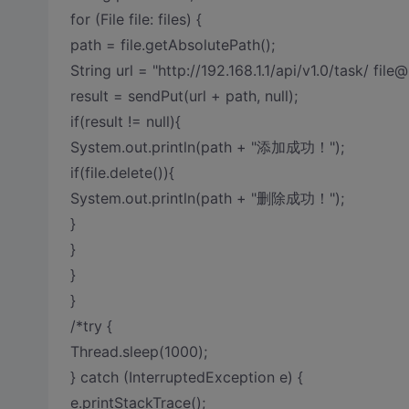
for (File file: files) {
path = file.getAbsolutePath();
String url = "http://192.168.1.1/api/v1.0/task/ file@
result = sendPut(url + path, null);
if(result != null){
System.out.println(path + "添加成功！");
if(file.delete()){
System.out.println(path + "删除成功！");
}
}
}
}
/*try {
Thread.sleep(1000);
} catch (InterruptedException e) {
e.printStackTrace();