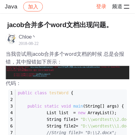
Java
登录
频道
加入
帖子详情
社区
Java
jacob合并多个word文档出现问题。
Chloe丶
2018-08-22
当我尝试用jacob合并多个word文档的时候 总是会报
错，其中报错如下所示：
代码：
public
class
testWord
{
public
static
void
main
(String[] args)
{
            List list  = 
new
 ArrayList();
            String file1= 
"D:\\wordtest\\2.doc"
;
            String file2= 
"D:\\wordtest\\1.doc"
;
//String file3= "D:\\2.docx";