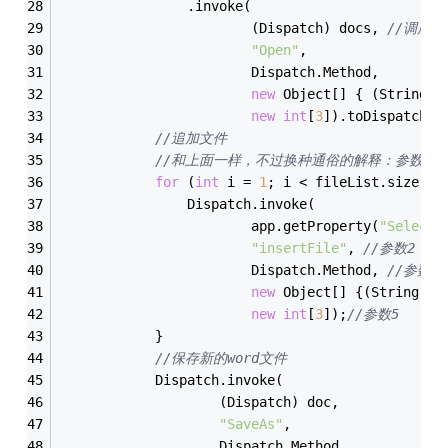
                .invoke(
                        (Dispatch) docs, 
//调用目
"Open"
,
                        Dispatch.Method,
new
 Object[] { (String) 
new
int
[
3
]).toDispatch()
//追加文件
//和上面一样，不过换种通俗的解释：参数1就是
for
 (
int
 i = 
1
; i < fileList.size();
                Dispatch.invoke(
                        app.getProperty(
"Selecti
"insertFile"
, 
//参数2
                        Dispatch.Method, 
//参数3
new
 Object[] {(String) f
new
int
[
3
]);
//参数5
            }
//保存新的word文件
            Dispatch.invoke(
                    (Dispatch) doc, 
"SaveAs"
, 
                    Dispatch.Method,