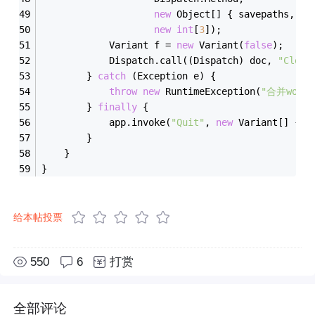
new
 Object[] { savepaths, 
ne
new
int
[
3
]);
            Variant f = 
new
 Variant(
false
);
            Dispatch.call((Dispatch) doc, 
"Close
        } 
catch
 (Exception e) {
throw
new
 RuntimeException(
"合并wor
        } 
finally
 {
            app.invoke(
"Quit"
, 
new
 Variant[] {})
        }
    }
}
给本帖投票
550
6
打赏
全部评论