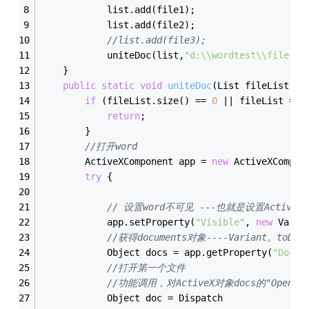
            list.add(file1);
            list.add(file2);
//list.add(file3);
            uniteDoc(list,
"d:\\wordtest\\file.do
    }
public
static
void
uniteDoc
(List fileList, S
if
 (fileList.size() == 
0
 || fileList == 
return
;
        }
//打开word
        ActiveXComponent app = 
new
 ActiveXCompon
try
 {
// 设置word不可见 ---也就是设置ActiveX
            app.setProperty(
"Visible"
, 
new
 Varia
//获得documents对象----Variant。toDisp
            Object docs = app.getProperty(
"Docum
//打开第一个文件 
//功能调用，对ActiveX对象docs的"Open"
            Object doc = Dispatch