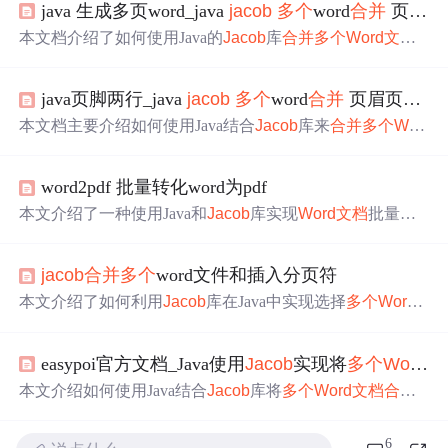
java 生成多页word_java
jacob
多个
word
合并
页眉页脚怎么生成？？？汗血宝马
本文档介绍了如何使用Java的
Jacob
库
合并
多个
Word文档
，并解决页眉页脚生成的
问题
。在尝试
合并
过程中，遇到
了页脚数量不正确和重复的困扰。示例代码展示了如何打
java页脚两行_java
jacob
多个
word
合并
页眉页脚怎么生成？？？
开Word应用，插入文件，添加分页符，以及保存新文件的
过程。
本文档主要介绍如何使用Java结合
Jacob
库来
合并
多个
Wor
d文档
，并解决在
合并
过程中页脚
出现
数量错误和重复的
问
题
。示例代码中展示了如何通过Word的API定位光标、插
word2pdf 批量转化word为pdf
入文本和分页符，以及如何追加文件到新的Word文件。
本文介绍了一种使用Java和
Jacob
库实现
Word文档
批量转
换的方法，包括Word转PDF、Word转Docx、
合并
多个
Wor
d文档
及处理过程中遇到的
问题
与解决方案。
jacob
合并
多个
word文件和插入分页符
本文介绍了如何利用
Jacob
库在Java中实现选择
多个
Word
文档
进行
合并
，并在合适位置插入分页符的功能，以达到
文档整理的目的。
easypoi官方文档_Java使用
Jacob
实现将
多个
Word文档
本文介绍如何使用Java结合
Jacob
库将
多个
Word文档
合并
成一个。
Jacob
作为JAVA-COM Bridge，允许开发者通过Ja
va调用COM Automation组件，适用于32位和64位JVM环
6