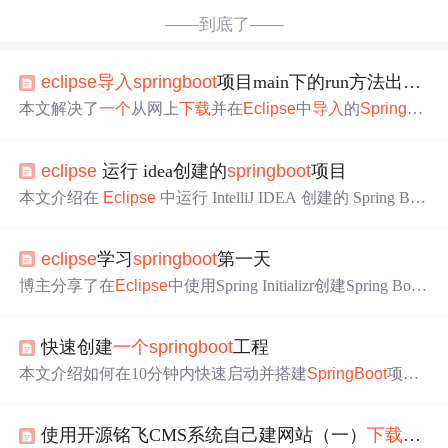
——到底了——
eclipse
导入
springboot
项目main下的run方法出现错误
本文解决了
一个
从网上
下载
并在
Eclipse
中
导入
的
SpringBo
ot
项目出现的小红叉
问题
，具体表现为Application类的run
方法无法解析ConfigurableApplicationContext类型。通过删
eclipse
运行 idea创建的
springboot
项目
除项目中的iml文件并更新pom文件中spring-boot-starter-pare
nt的版本，成功解决了该
问题
。
本文介绍在
Eclipse
中运行 IntelliJ IDEA 创建的 Spring Boo
t 项目的方法。先准备基于 Maven 或 Gradle 的项目，
下载
安装
Eclipse
并安装 Spring Tools 插件，再根据项目类型
导
eclipse
学习
springboot
第一天
入
，运行项目。还提及配置参数、常见
问题
解决及 IDE 切
换注意事项。
博主分享了在
Eclipse
中使用Spring Initializr创建Spring Boot
项目的经历。通过官方链接
下载
并
导入
工程，尽管pom.xml
出现红叉，但项目仍能正常运行。文章探讨了这个
问题
的
快速创建
一个
springboot
工程
奇怪之处，并展示了工程
导入
后的截图。
本文介绍如何在10分钟内快速启动并搭建
SpringBoot
项
目，包括从官方网站
下载
项目，
导入
Eclipse
作为Maven工
程，配置JDK及Maven环境，解决常见
问题
如
导入
依赖和
使用开源铭飞CMS系统自己建网站（一）
下载
源代
控制器注册等。