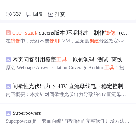
337
回复
打赏
openstack
queens版本 环境搭建：制作
镜像
（centos）
在
镜像
中，最好不要
使用
LVM，且无需
创建
分区指定swa
p。 # qemu-img create -f qcow2
centos7
.qcow2 10G 然后
使
用
virt-manger
创建
虚拟机，进行操作系统安装和环境配置；
网页问答引用覆盖
工具
｜原创源码+测试+离线报告
（一般到这里，我们关闭虚拟机，其image我就可以
使用
了，但是为了配合
云
化，远没有完成） Install the ACPI serv
原创 Webpage Answer Citation Coverage Auditor
工具
：把网
ice To enable the hypervisor to reboot or shutdown an instance,
页摘要中的事实性陈述与页面段落、发布时间和引用链接
you mu.
对齐，统计未被证据覆盖的结论；本地网页、JSON/HTM
间歇性光伏出力下 48V 直流母线电压稳定控制及储能双向充放电闭环调控体系研究（Simulink仿真实现）
L/SVG报告、测试与示例。压缩包包含完整源码、3项自动
化测试、可复现示例、HTML/JSON/SVG离线报告、1080×
内容概要：本文针对间歇性光伏出力导致的48V直流母线
720运行效果图、README、运行说明、MIT License及原
电压波动问题，研究并构建了一套储能系统双向充放电闭
创授权声明。适合开发者进行工程预检、质量审查和交付
环调控体系，旨在实现离网型直流微网的功率动态平衡与
复核；Node.js 18+可直接运行，零第三方运行依赖。
Superpowers
电压稳定控制。通过Simulink搭建包含光伏阵列、Boost DC
-DC变换器、负载、双向DC-DC变换器及锂离子电池的完
Superpowers 是一套面向编码智能体的完整软件开发方法，
整直流微网系统模型，重点解决光伏发电波动引起的功率
它构建于一系列可组合技能及确保智能体能正确运用这些
供需失衡难题。采用最大功率点跟踪（MPPT）技术提升
技能的初始指令之上。