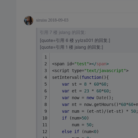
siruiss
2018-09-03
引用 7 楼 jslang 的回复:
[quote=引用 6 楼 yylzs001 的回复:]
[quote=引用 1 楼 jslang 的回复:]
<span id=
"test"
>
</
span
>
<script type=
"text/javascript"
>
setInterval(
function
(
)
{
var
 st = 
8
 * 
60
*
60
;
var
 et = 
23
 * 
60
*
60
;
var
 now = 
new
Date
();
var
 nt = now.getHours()*
60
*
60
+
var
 num = (et-nt)/(et-st) * 
50
if
 (num>
50
)
		num = 
50
;
else
if
 (num<
0
)