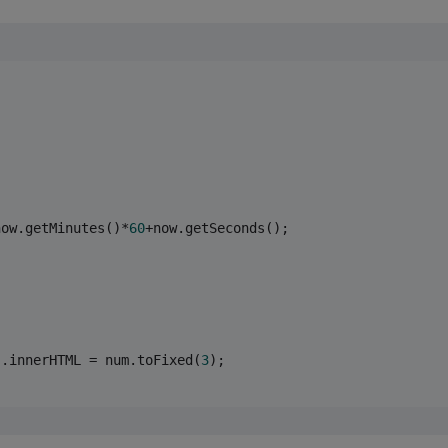
now.getMinutes()*
60
+now.getSeconds();
;
).innerHTML = num.toFixed(
3
);