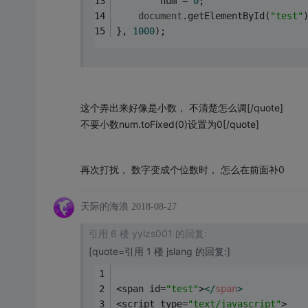
		num = 
0
;
document
.getElementById(
"test"
}, 
1000
);
这个弄出来好像是小数， 不清楚怎么调
[/quote]
不要小数num.toFixed(0)设置为0[/quote]
再次打扰， 数字变成个位数时， 怎么在前面补0
天际的海浪
2018-08-27
引用 6 楼 yylzs001 的回复:
[quote=引用 1 楼 jslang 的回复:]
<span id=
"test"
>
</
span
>
<script type=
"text/javascript"
>