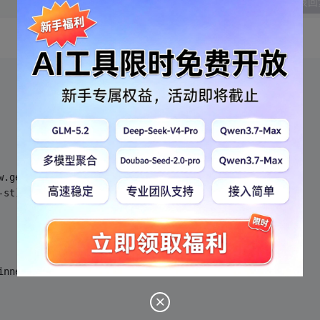
发表回
w.getMinutes()*
60
+now.getSeconds();
-st) * 
50
);
innerHTML = (num<
10
?
"0"
:
""
)+num;