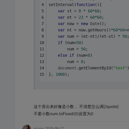
setInterval(
function
(
)
{
var
 st = 
8
 * 
60
*
60
;
var
 et = 
23
 * 
60
*
60
;
var
 now = 
new
Date
();
var
 nt = now.getHours()*
60
*
60
+
var
 num = (et-nt)/(et-st) * 
50
if
 (num>
50
)
		num = 
50
;
else
if
 (num<
0
)
		num = 
0
;
document
.getElementById(
"test"
}, 
1000
);
这个弄出来好像是小数， 不清楚怎么调
[/quote]
不要小数num.toFixed(0)设置为0
siruiss
2018-08-27