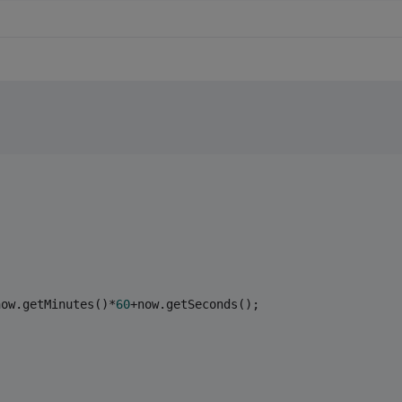
now.getMinutes()*
60
+now.getSeconds();
;