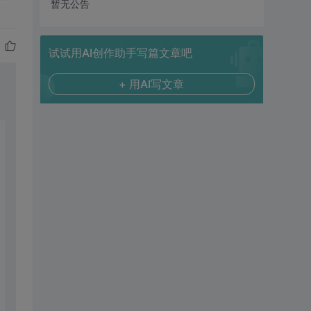
暂无公告
试试用AI创作助手写篇文章吧
+ 用AI写文章