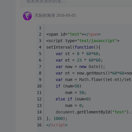
请发表友善的回复…
天际的海浪
2018-09-03
<span id=
"test"
>
</
span
>
<script type=
"text/javascript"
>
setInterval(
function
(
)
{
var
 st = 
8
 * 
60
*
60
;
var
 et = 
23
 * 
60
*
60
;
var
 now = 
new
Date
();
var
 nt = now.getHours()*
60
*
60
+no
var
 num = 
Math
.floor((et-nt)/(et
if
 (num>
50
)
		num = 
50
;
else
if
 (num<
0
)
		num = 
0
;
document
.getElementById(
"test"
).
}, 
1000
);
</
script
>