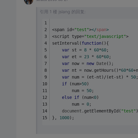
引用 1 楼 jslang 的回复:
<span id=
"test"
>
</
span
>
<script type=
"text/javascript"
>
setInterval(
function
(
)
{
var
 st = 
8
 * 
60
*
60
;
var
 et = 
23
 * 
60
*
60
;
var
 now = 
new
Date
();
var
 nt = now.getHours()*
60
*
60
+
var
 num = (et-nt)/(et-st) * 
50
if
 (num>
50
)
		num = 
50
;
else
if
 (num<
0
)
		num = 
0
;
document
.getElementById(
"test"
}, 
1000
);