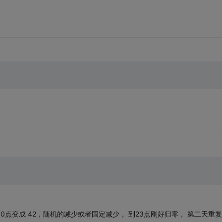
， 10点变成 42，随机的减少或者固定减少， 到23点刚好归零， 第二天重