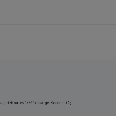
w.getMinutes()*
60
+now.getSeconds();