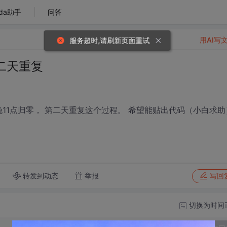
da助手
问答
用AI写
服务超时,请刷新页面重试
二天重复
晚11点归零， 第二天重复这个过程。 希望能贴出代码（小白求助
转发到动态
举报
写回
切换为时间