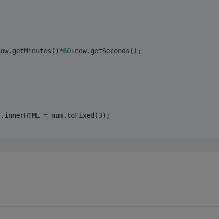
now.getMinutes()*
60
+now.getSeconds();
;
).innerHTML = num.toFixed(
3
);