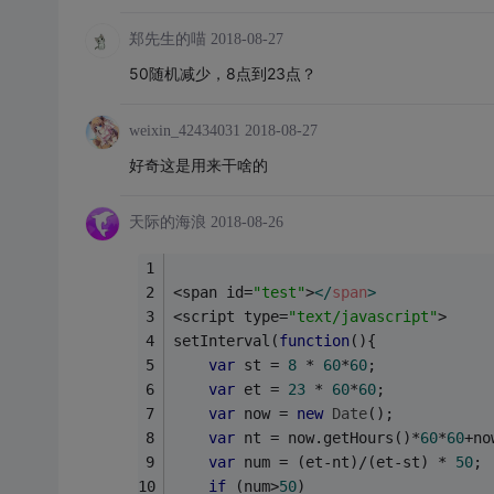
郑先生的喵
2018-08-27
50随机减少，8点到23点？
weixin_42434031
2018-08-27
好奇这是用来干啥的
天际的海浪
2018-08-26
<span id=
"test"
>
</
span
>
<script type=
"text/javascript"
>
setInterval(
function
(
)
{
var
 st = 
8
 * 
60
*
60
;
var
 et = 
23
 * 
60
*
60
;
var
 now = 
new
Date
();
var
 nt = now.getHours()*
60
*
60
+no
var
 num = (et-nt)/(et-st) * 
50
;
if
 (num>
50
)