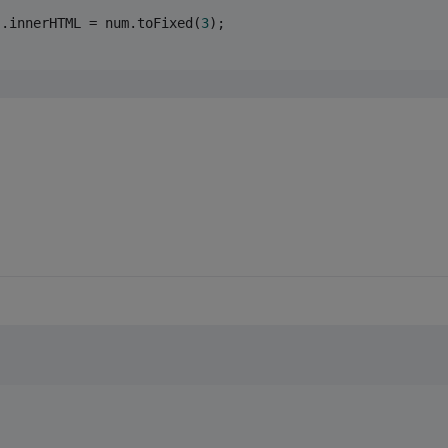
).innerHTML = num.toFixed(
3
);