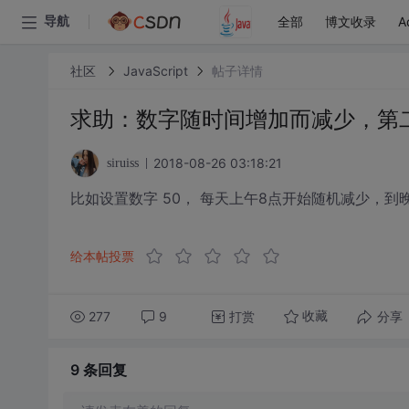
全部
博文收录
A
导航
社区
JavaScript
帖子详情
求助：数字随时间增加而减少，第
2018-08-26 03:18:21
siruiss
比如设置数字 50， 每天上午8点开始随机减少，到
给本帖投票
277
9
打赏
分享
收藏
9 条
回复