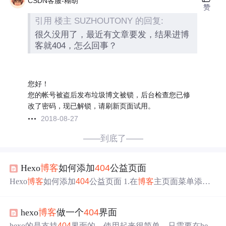
CSDN客服-糊胡
赞
引用 楼主 SUZHOUTONY 的回复:
很久没用了，最近有文章要发，结果进博
客就404，怎么回事？
您好！
您的帐号被盗后发布垃圾博文被锁，后台检查您已修
改了密码，现已解锁，请刷新页面试用。
2018-08-27
——到底了——
Hexo
博客
如何添加
404
公益页面
Hexo
博客
如何添加
404
公益页面 1.在
博客
主页面菜单添加
公益选项 以maupassant主题为例，编辑maupassant主题文件
下的_config.yml vim Blog/themes/maupassant_config.yml 编辑
hexo
博客
做一个
404
界面
效果如下 menu: - page: home directory: . icon: fa-home - page:
archive...
hexo的是支持
404
界面的，使用起来很简单，只需要在hexo