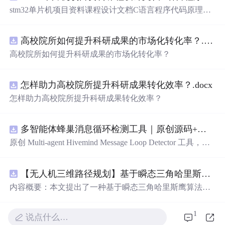
stm32单片机项目资料课程设计文档C语言程序代码原理图
电路PCB实例悬挂运动控制系统论文资料
高校院所如何提升科研成果的市场化转化率？.docx
高校院所如何提升科研成果的市场化转化率？
怎样助力高校院所提升科研成果转化效率？.docx
怎样助力高校院所提升科研成果转化效率？
多智能体蜂巢消息循环检测工具｜原创源码+测试+离线报告
原创 Multi-agent Hivemind Message Loop Detector 工具，建
立智能体间消息转发、订阅、回复与重试图，识别环路、
风暴和重复消费。压缩包包含完整源码、3 项自动化测
【无人机三维路径规划】基于瞬态三角哈里斯鹰算法TTHHO实现多无人机协同集群避障路径规划（目标函数：最低成本：路径、高度、威胁、转角）（Matlab代码实现）
试、可复现合成示例、离线 HTML/JSON/SVG 报告、1080
×720 真实运行效果图、README、运行说明、功能清
内容概要：本文提出了一种基于瞬态三角哈里斯鹰算法
单、MIT License 及原创与授权声明。运行时零第三方依
（TTHHO）的多无人机协同集群在三维空间中的避障路径
赖，不包含热
点
产品或开源项目源码、Logo、官方截图、
规划方法，旨在通过优化综合目标函数实现最低路径成
1
论文、生产日志或其他受限素材。
说点什么…
本。该方法综合考量路径长度、飞行高度、环境威胁区域