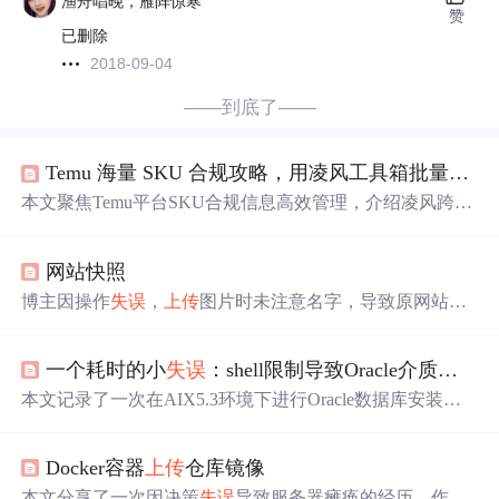
渔舟唱晚，雁阵惊寒
赞
已删除
2018-09-04
——到底了——
Temu 海量 SKU 合规攻略，用凌风工具箱批量
上传
本文聚焦Temu平台SKU合规信息高效管理，介绍凌风跨境
工具箱如何通过模板化、批量勾选与一键
上传
功能，将人
工耗时两三天的合规操作压缩至十几分钟，显著降低Netw
网站快照
ork Timeout报错与填错风险。工具深度适配Temu商家后
台，支持制造商、欧代、包装材料等关键合规字段的标准
博主因操作
失误
，
上传
图片时未注意名字，导致原网站快
化复用与类目级绑定，提升合规通过率与店铺权重。
照被覆盖，感到十分郁闷。
一个耗时的小
失误
：shell限制导致Oracle介质
上传
失
本文记录了一次在AIX5.3环境下进行Oracle数据库安装介
质传输时遇到的问题。在尝试通过FTP传输Oracle10.2.0.1
安装包的过程中，文件总是在达到1.07GB时中断。经过排
Docker容器
上传
仓库镜像
查发现是由于系统默认的文件大小限制导致的，通过调整/
etc/security/limits中fsize的值解决了该问题。
本文分享了一次因决策
失误
导致服务器瘫痪的经历，作者