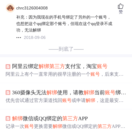
chrc3126004008
赞
补充：因为我现在的手机号绑定了另外的一个账号，
也想把这个qq绑定那个账号，但现在这个qq登录不成
功，无法解绑
2018-09-06
——到底了——
阿里云绑定
解绑
第三方
支付宝，淘宝
账号
阿里云上有个一直常用的很早注册的一个
账号
，后来支付
宝登录授权又自动生成了一个
账号
弄成了两个
账号
，始终
没有找到绑定和
解绑
支付宝
账号
的功能，找了人工客服，
360摄像头无法
解绑
使用，请教
解绑
当前
账号
绑定问题？
响应很神速，貌似部分用户的
账号
在安全设置页面
账号
名
后会有个
第三方
账号
绑定链接，但有些用户没有，我的
账
优先尝试通过官方渠道找回
账号
或申请
解绑
，这是最安全
号
就没有 后来客服给了个链接解决了： https://account.cons
和合法的方式。如果无法通过官方解决，再考虑硬件方法
ole.aliyun.com/v2/?spm=5176.2020520...
或
第三方
服务。
解绑
后记得妥善保存
账号
信息，以免再次
解绑
微信或QQ绑定的
第三方
APP
发生类似问题。希望如上措施及解决方案能够帮到有需要
的你。PS：如若遇到采纳如下方案还是未解决的同学，希
记录一次
账号
更换需要
解绑
微信或QQ绑定的
第三方
APP的
望不要抱怨&&急躁，毕竟影响因素众多，我写出来也是希