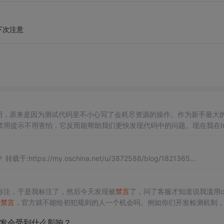
下次注意
制说明，原来是因为测试代码里不小心写了会耗尽资源的操作。作为新手最大
用提示不用害怕，它反而能帮助我们更快发现代码中的问题。现在我在In
把问题消灭在运行之前。这个提示通常意味着系统或平台出于安全考虑，主
看到类似提示，这时平台会给出明确的原因说明。- 尝试在新建项目中
？不让说话来这里跳舞吗？ 转载于:https://my.oschina.net/u/3872588/blog/1821365...
需要标注，于是我标注了，然后今天发现被
禁言
了，问了客服才知道说我滥用ch
被
禁言
，官方就不能给初犯规则的人一个机会吗。例如你们开发检测机制
以后谁还敢在
问答
回答问题。
研发会受到什么影响？