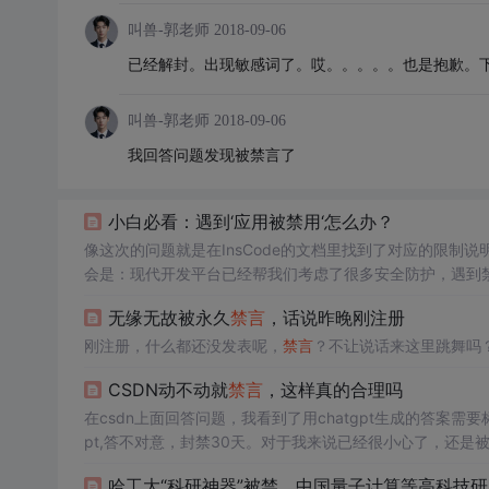
叫兽-郭老师
2018-09-06
已经解封。出现敏感词了。哎。。。。。也是抱歉。
叫兽-郭老师
2018-09-06
我回答问题发现被禁言了
小白必看：遇到‘应用被禁用‘怎么办？
像这次的问题就是在InsCode的文档里找到了对应的限
会是：现代开发平台已经帮我们考虑了很多安全防护，遇到禁
de上写代码时，会特别注意编辑器右侧的实时检测提示，
无缘无故被永久
禁言
，话说昨晚刚注册
止了当前应用的运行。写代码时，如果触发了安全机制，也会
入。
刚注册，什么都还没发表呢，
禁言
CSDN动不动就
禁言
，这样真的合理吗
在csdn上面回答问题，我看到了用chatgpt生成的答案
pt,答不对意，封禁30天。对于我来说已经很小心了，还是
不合规，第一次警告，第二次在
禁言
。你这一上来就
禁言
，
哈工大“科研神器”被禁，中国量子计算等高科技