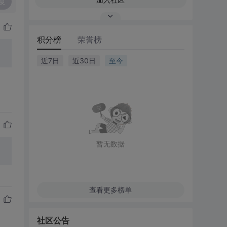
复
积分榜
荣誉榜
近7日
近30日
至今
暂无数据
查看更多榜单
社区公告