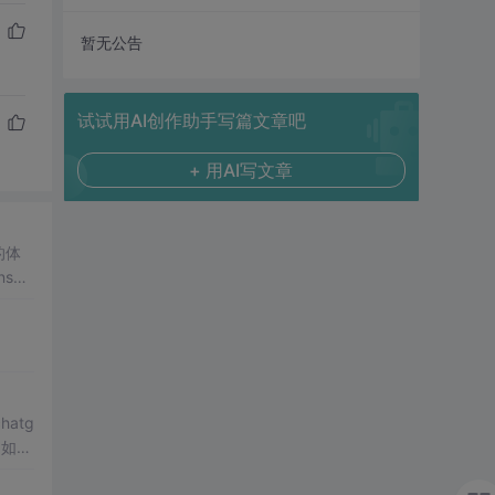
暂无公告
试试用AI创作助手写篇文章吧
+ 用AI写文章
的体
sCo
动阻
重新导
atg
，如果