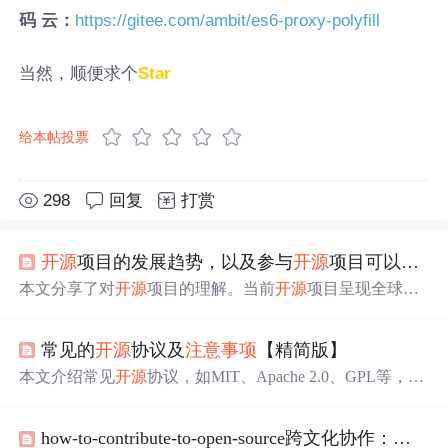
码 云：
https://gitee.com/ambit/es6-proxy-polyfill
当然，顺便求个
Star
给本帖投票
298
回复
打赏
开源
项目的发展趋势，以及参与
开源
项目可以获得的经验和成果，以及涉及到的
本文分享了对
开源
项目的理解。当前
开源
项目呈现全球化
协作、多领域技术创新加速等趋势，还出现商业化与产业
融合。参与
开源
项目可提升技术、团队协作等能力。同时
常见的
开源
协议及
注意事项
【精简版】
介绍了
开源
项目和商业软件在授权、费用等方面的区别，
以及使用
开源
项目时在许可证合规、代码安全等方面的
注
本文介绍常见
开源
协议，如MIT、Apache 2.0、GPL等，阐
意事项
。
述各协议特点及
注意事项
，包括版权声明、源代码公开等
要求。还提醒要选合适许可证，遵守要求，了解专利条
how-to-contribute-to-open-source跨文化协作：与全球
款，避免许可证冲突，以合法合规使用和分发
开源
软件。