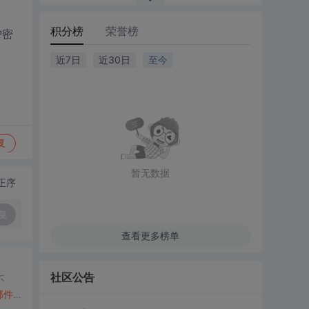
积分榜
荣誉榜
护密
近7日
近30日
至今
复
暂无数据
正序
复
查看更多榜单
社区公告
不
邮件