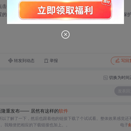
击“确定”即可。
置的证书保护密码，如有忘记，请点击“忘记密码”，重设证书保
转发到动态
举报
写回
切换为时间
发表回
版隆重发布—— 居然有这样的
软件
所以了解了一下，然后也跟着他的链接下载了个试试看。整体效果感觉还
错。。所以发上来给大家伙试试看。哈哈哈 具体如下：描述， 我顺便把相应的下载链接也加上。。 电子