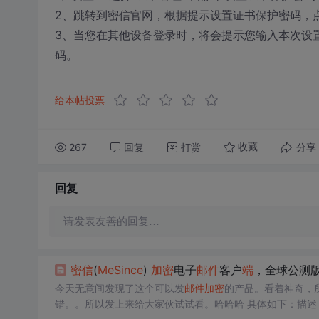
2、跳转到密信官网，根据提示设置证书保护密码，点
3、当您在其他设备登录时，将会提示您输入本次设
码。
给本帖投票
267
回复
打赏
分享
收藏
回复
请发表友善的回复…
密信
(
MeSince
)
加密
电子
邮件
客户
端
，全球公测
今天无意间发现了这个可以发
邮件
加密
的产品。看着神奇，