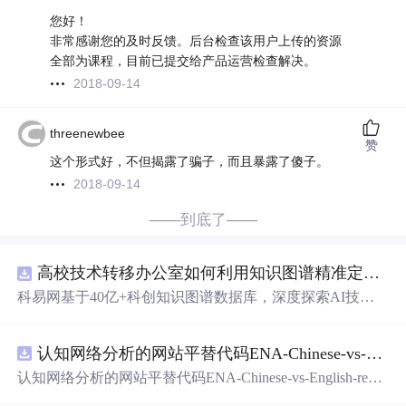
您好！
非常感谢您的及时反馈。后台检查该用户上传的资源
全部为课程，目前已提交给产品运营检查解决。
2018-09-14
threenewbee
赞
这个形式好，不但揭露了骗子，而且暴露了傻子。
2018-09-14
——到底了——
高校技术转移办公室如何利用知识图谱精准定位产业需求与技术适配点？.docx
科易网基于40亿+科创知识图谱数据库，深度探索AI技术
在技术转移、成果转化、技术经纪、知识产权、产业创
新、科技招商等垂直领域的多样化应用场景，研究科技创
认知网络分析的网站平替代码ENA-Chinese-vs-English-reproducible.zip
新领域的AI+数智化解决方案，推动科技创新与产业创新
智能化发展。
认知网络分析的网站平替代码ENA-Chinese-vs-English-repro
ducible.zip