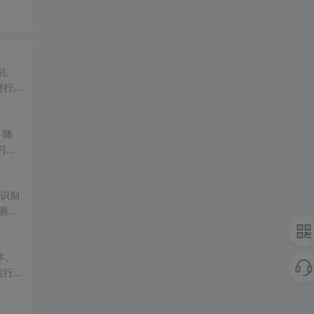
别。
进行
jpg
。随
习、
TC
，识别
测
及原
成本。
运行
、生