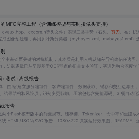
的MFC完整工程（含训练模型与实时摄像头支持）
p、cvaux.hpp、cxcore.h等头文件）实现三类手势（石头、
剪刀
、布）识
成图像预处理，再用贝叶斯分类器（mybayes.xml、mybayes1.xml）
支持两种输入方式：USB摄像头实时采集或本地图片（image.jpg、shitou.
识别
eb安全中基础而关键的对抗机制，其本质是利用人机认知差异构建信任边界
力，防御逻辑已从早期基于OCR弱点的扭曲文本验证，演进为融合深度学
节奏、Canvas/WebGL特征）的实时风控系统。当前主流方案如reCAP
码+测试+离线报告
主动答题，而是通过无感采集与上下文建模实现细粒度风险评分，
rsion Impact 工具，围绕“建立服务端组件、客户端组件、数据获取、缓存和交互边界图
、结果结构和风险项，识别变更影响。压缩包包含完整源码、3 项自动化
×720 真实运行效果图、README、运行说明、功能清单、MIT License 
离线报告
项目源码、Logo、官方截图、论文、生产日志或其他受限素材。
ditor 工具，对比两个Flash模型版本的前缀规范、缓存键、Tokenizer、命中率和重建
ML/JSON/SVG 报告、1080×720 真实运行效果图、README、
运行时零第三方依赖，不包含热点产品或开源项目源码、Logo、官方截图、论文