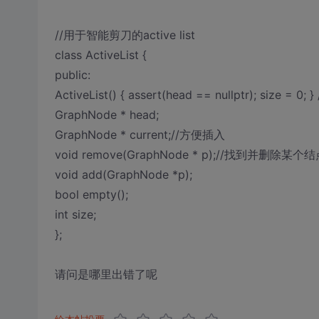
//用于智能剪刀的active list
class ActiveList {
public:
ActiveList() { assert(head == nullptr); size = 0; 
GraphNode * head;
GraphNode * current;//方便插入
void remove(GraphNode * p);//找到并删除某个
void add(GraphNode *p);
bool empty();
int size;
};
请问是哪里出错了呢