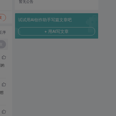
暂无公告
复
试试用AI创作助手写篇文章吧
+ 用AI写文章
正序
复
层的
你想