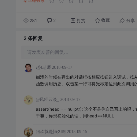
给本帖投票
281
2
打赏
分享
收藏
2 条
回复
请发表友善的回复…
赵4老师
2018-09-17
崩溃的时候在弹出的对话框按相应按钮进入调试，按Alt+
函数调用历史。双击某一行可将光标定位到此次调用
@风轻云淡_
2018-09-17
assert(head == nullptr); 这个不是你
干嘛，你想初始化的话，用head==NULL
阿玖就是恒久啊
2018-09-15