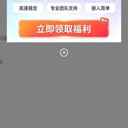
} //这是line 8
结点