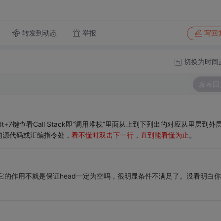
转发到动态
举报
写回
切换为时间
发表回
7键查看Call Stack即“调用堆栈”里面从上到下列出的对应从里层到外
的源代码或汇编指令处，
看不懂时双击下一行，直到能看懂为止
。
自己写上的吗，它的作用不就是保证head一定为空吗，很明显条件不满足了。没看明白