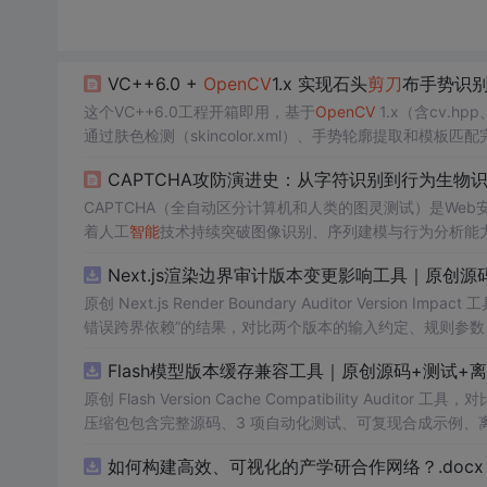
VC++6.0 +
OpenCV
1.x 实现石头
剪刀
布手势识别
这个VC++6.0工程开箱即用，基于
OpenCV
1.x（含cv.hp
通过肤色检测（skincolor.xml）、手势轮廓提取和模板匹配完
最终判别。配套MFC对话框界面（软件界面.cpp/.h/.dlg等）
CAPTCHA攻防演进史：从字符识别到行为生物
等）识别，结果动态显示在界面上。工程自带训练
CAPTCHA（全自动区分计算机和人类的图灵测试）是W
着人工
智能
技术持续突破图像识别、序列建模与行为分析能
时序建模（如CRNN+CTC）与多维行为指纹（鼠标轨迹、键盘
Next.js渲染边界审计版本变更影响工具｜原创源
HA v3和Cloudflare Turnstile，不再依赖用户
原创 Next.js Render Boundary Auditor Ve
错误跨界依赖”的结果，对比两个版本的输入约定、规则参数
试、可复现合成示例、离线 HTML/JSON/SVG 报告、1080
Flash模型版本缓存兼容工具｜原创源码+测试+
创与授权声明。运行时零第三方依赖，不包含热点产品或开源
原创 Flash Version Cache Compatibility Au
压缩包包含完整源码、3 项自动化测试、可复现合成示例、离线 HT
说明、功能清单、MIT License 及原创与授权声明。
如何构建高效、可视化的产学研合作网络？.docx
产日志或其他受限素材。