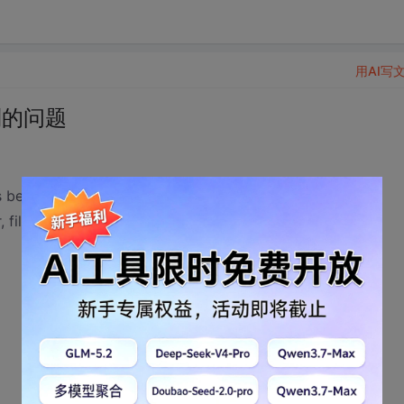
用AI写
遇到的问题
en called
 e:\syy\intelligent-scissors-master\intelligent