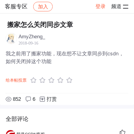
客服专区
登录
频道
加入
帖子详情
社区
客服专区
搬家怎么关闭同步文章
AmyZheng_
2018-09-16
我之前用了搬家功能，现在想不让文章同步到csdn，
如何关闭掉这个功能
给本帖投票
852
6
打赏
全部评论