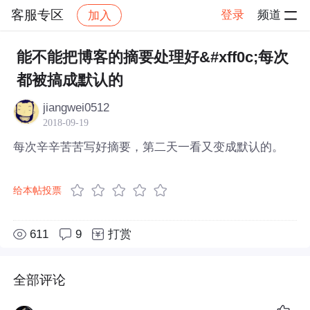
客服专区
登录
频道
加入
帖子详情
社区
客服专区
能不能把博客的摘要处理好&#xff0c;每次
都被搞成默认的
jiangwei0512
2018-09-19
每次辛辛苦苦写好摘要，第二天一看又变成默认的。
给本帖投票
611
9
打赏
全部评论