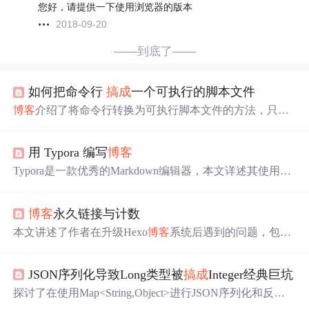
您好，请提供一下使用浏览器的版本
2018-09-20
——到底了——
如何把命令行
搞
成
一个可执行的脚本文件
博客
介绍了将命令行转换为可执行脚本文件的方法，只需
把文件保存为.bat文件即可，这是信息技术中关于脚本
处理
的实用技巧。
用 Typora 编写
博客
Typora是一款优秀的Markdown编辑器，本文详述其使用方
法，包括Markdown基本语法、标题、段落、字体样式、列
表、区块、代码、链接、图片、表格及高级技巧。此外，
博客
永久链接与计数
还探讨了Markdown的流行趋势和兼容性问题，以及如何在
不同
博客
平台发布内容。
本文讲述了作者在升级Hexo
博客
系统后遇到的问题，包括
如何
处理
中文链接、设置永久链接、使用插件解决链接重
定向、以及数据统计迁移等。最终作者选择保留旧链接，
JSON序列化导致Long类型被
搞
成
Integer经典巨坑
采用新的永久链接格式，并考虑使用LeanCloud计数功能。
探讨了在使用Map<String,Object>进行JSON序列化和反序
列化时，长整型Long转换为整型Integer的问题，提供了测