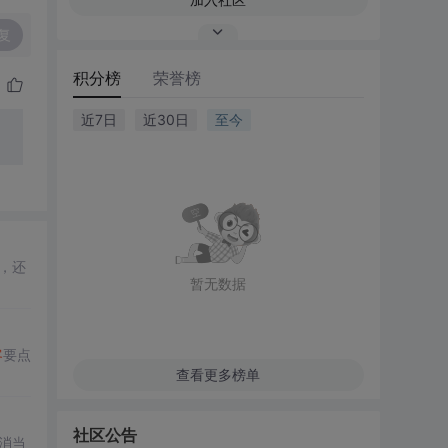
复
积分榜
荣誉榜
近7日
近30日
至今
，还
暂无数据
客
要点
查看更多榜单
社区公告
取消当