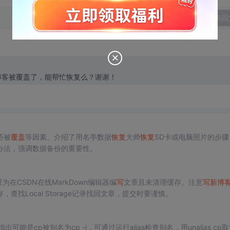
发表回
博客被覆盖了，能帮忙恢复么？谢谢！
否被
覆盖
等因素。介绍了用名亭数据
恢复
大师
恢复
SD卡或电脑照片的步骤
办法，强调数据备份的重要性。
在CSDN在线MarkDown编辑器编
写
文章且未清理缓存。注意
写
新
博
找Local Storage记录找回文章，提交时要谨慎。
能是cp被别名为cp -i，可通过运行alias检查别名，用unalias cp