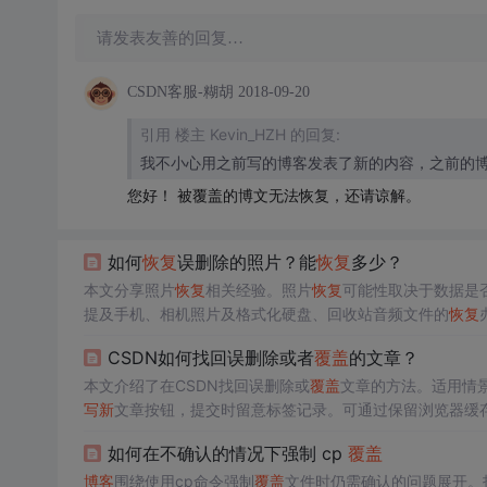
请发表友善的回复…
CSDN客服-糊胡
2018-09-20
引用 楼主 Kevin_HZH 的回复:
我不小心用之前写的博客发表了新的内容，之前的
您好！ 被覆盖的博文无法恢复，还请谅解。
如何
恢复
误删除的照片？能
恢复
多少？
本文分享照片
恢复
相关经验。照片
恢复
可能性取决于数据是
提及手机、相机照片及格式化硬盘、回收站音频文件的
恢复
CSDN如何找回误删除或者
覆盖
的文章？
本文介绍了在CSDN找回误删除或
覆盖
文章的方法。适用情景为
写
新
文章按钮，提交时留意标签记录。可通过保留浏览器缓存，查
如何在不确认的情况下强制 cp
覆盖
博客
围绕使用cp命令强制
覆盖
文件时仍需确认的问题展开。指出可