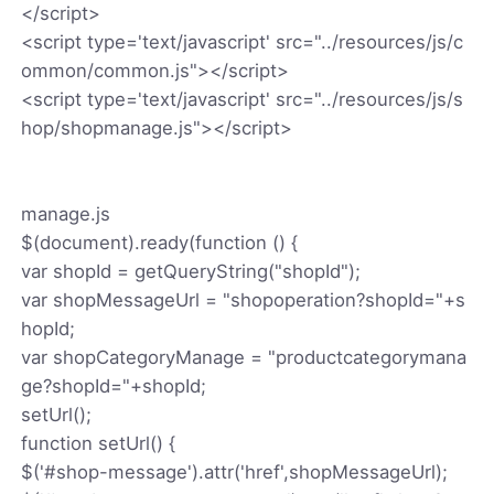
</script>
<script type='text/javascript' src="../resources/js/c
ommon/common.js"></script>
<script type='text/javascript' src="../resources/js/s
hop/shopmanage.js"></script>
manage.js
$(document).ready(function () {
var shopId = getQueryString("shopId");
var shopMessageUrl = "shopoperation?shopId="+s
hopId;
var shopCategoryManage = "productcategorymana
ge?shopId="+shopId;
setUrl();
function setUrl() {
$('#shop-message').attr('href',shopMessageUrl);