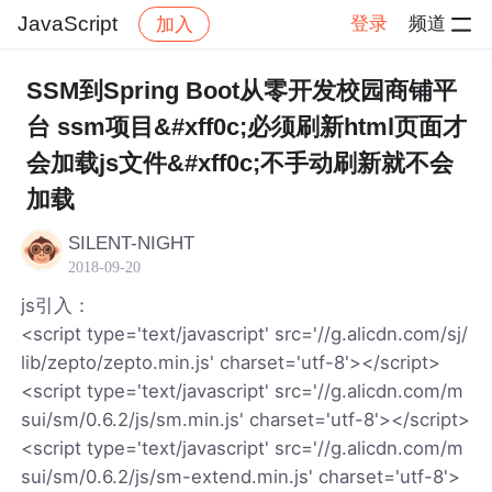
JavaScript
登录
频道
加入
帖子详情
社区
JavaScript
SSM到Spring Boot从零开发校园商铺平
台 ssm项目&#xff0c;必须刷新html页面才
会加载js文件&#xff0c;不手动刷新就不会
加载
SILENT-NIGHT
2018-09-20
js引入：
<script type='text/javascript' src='//g.alicdn.com/sj/
lib/zepto/zepto.min.js' charset='utf-8'></script>
<script type='text/javascript' src='//g.alicdn.com/m
sui/sm/0.6.2/js/sm.min.js' charset='utf-8'></script>
<script type='text/javascript' src='//g.alicdn.com/m
sui/sm/0.6.2/js/sm-extend.min.js' charset='utf-8'>