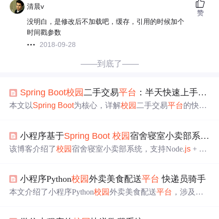
清晨v
赞
没明白，是修改后不加载吧，缓存，引用的时候加个
时间戳参数
2018-09-28
——到底了——
Spring
Boot
校园
二手交易
平台
：半天快速上手与核心实现剖析
本文以
Spring
Boot
为核心，详解
校园
二手交易
平台
的快速
搭建与核心实现：涵盖MVC架构、MyBatis-Plus数据访
问、Thymeleaf模板渲染、数据库初始化及常见问题排查；
小程序基于
Spring
Boot
校园
宿舍寝室小卖部系统_
重点剖析用户/商品/交易模块的数据流与配置要点，并提供
Python爬虫集成、WebSocket消息推送等扩展方向，适用于
该博客介绍了
校园
宿舍寝室小卖部系统，支持Node.
js
+ Ex
毕业设计与课程实践。
press、
Spring
Boot
-
ssm
等技术栈。阐述了
开发
思路，包
括微信小程序前端
开发
、数据库设计等。还提及研究方
小程序Python
校园
外卖美食配送
平台
快递员骑手
法、系统测试（压力和性能测试）及技术可行性分析，表
明系统能在多
平台
运行，硬件也提供支持。
本文介绍了小程序Python
校园
外卖美食配送
平台
，涉及多
种技术栈，如Node.
js
、
Spring
Boot
、Python、PHP等。阐
述了
开发
思路，包括前端
开发
、数据库设计、系统部署与