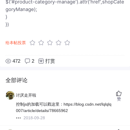
$('#product-category-manage').attr('href',shopCate
goryManage);
}
})
给本帖投票
472
2
打赏
全部评论
讨厌走开啦
赞
控制js的加载可以戳这里：https://blog.csdn.net/lqlqlq
007/article/details/78665962
2018-09-28