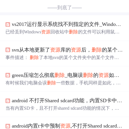
——到底了——
vs2017运行显示系统找不到指定的文件_Windows 如何从
已经丢到Windows
资源
回收站中
删除
的文件可以利用鼠标
右键的「还原」选项立即找回，
删除
的文件将重新出现在
原来的文件夹中，并保留内容、日期及时间等等。以下这
svn从本地更新了
资源
库的
资源
后，
删除
的某个文件夹无法
篇是Windows 10/8/7 用户在意外
删除
文件后如何从
资源
回
收站找回文件的详细指南。1. 1.双击桌面上的「
资源
回收
事件描述：
删除
了本地svn的某个文件夹中的某个文件
站」图标来开启。2. 2.找到并选择需要还原的任何文件及
后，想要
恢复
，但是无法
恢复
，解决方法如下 步骤： 1：
文件夹。3. 3.选择文件后按下鼠标右键，然后选择「还
在
删除
的文件夹下右键，选择TortoiseSVN——>Revert…
原」。4. ...
green压缩怎么彻底
删除
_电脑误
删除
的
资源
如何
恢
2：选择需要
恢复
的信息。选择选择一个父目录后子文件会
被自动选择进行更新 3：点击OK。开始更新svn上的信息
有时候我们电脑会误
删除
一些数据，手机同样是如此，手
(相当于从svn重新下载被
删除
的
资源
) 4：更新完成之后，
机端的数据误
删除
工具往期推送过，电脑端的绝大多数都
就可以和其他文件一样进行提交或者同步
资源
信息 ...
要收费才行。今天小佳给大家分享一款电脑端的数据
恢复
android 不打开Shared sdcard功能，内置SD卡中预制
软件，可以电脑中的所有文件
删除
文件+丢失文件扫描的出
来，一键即可
恢复
回来。这款软件是一款适用于Windows
当有内置SD卡，且不打开shared sdcard功能的情况下，需
电脑的专业磁盘数据
恢复
软件，今天给大家带来的是它的
要在SD卡中预置一些客户
资源
。 这些
资源
end user可见，
终身技术免费版。软件无需安装，点击即可运行，可以快
也可
删除
。在
资源
被user
删除
之后，执行
恢复
出厂设置功
速的扫描电脑文件，统计并整理那些文件，支持...
android内置t卡中预制
资源
,不打开Shared sdcard功能，内置SD卡中预制
能，需要
恢复
这些预置
资源
。 1. 预置同样的
资源
到user不