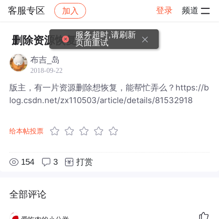
客服专区
登录
频道
加入
帖子详情
社区
客服专区
服务超时,请刷新
删除资源恢复
页面重试
布吉_岛
2018-09-22
版主，有一片资源删除想恢复，能帮忙弄么？https://b
log.csdn.net/zx110503/article/details/81532918
给本帖投票
154
3
打赏
全部评论