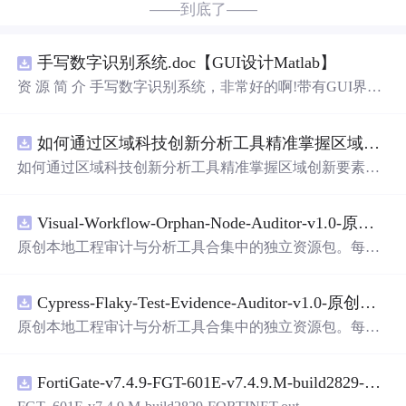
——到底了——
手写数字识别系统.doc【GUI设计Matlab】
资 源 简 介 手写数字识别系统，非常好的啊!带有GUI界
面，使用方便! 详 情 说 明 用这个手写数字识别系统，你可
以轻松地识别手写数字。这个系统不仅功能强大，而且还
如何通过区域科技创新分析工具精准掌握区域创新要素分布与产业链融合现状？.docx
带有直观的图形用户界面（GUI），非常容易使用。你只
需要将手写数字输入系统，它将立即给出准确的识别结
如何通过区域科技创新分析工具精准掌握区域创新要素分
果。这个系统可以在各种场景中使用，无论是学校、工作
布与产业链融合现状？
还是日常生活，都能为你提供快速和准确的识别服务。它
是一个非常方便和实用的工具，你一定会喜欢它的！
Visual-Workflow-Orphan-Node-Auditor-v1.0-原创源码与文档.zip
原创本地工程审计与分析工具合集中的独立资源包。每个
ZIP包含完整源码、3项自动化测试、可复现合成示例、离
线HTML、JSON与SVG报告、1080×720真实运行效果图、
Cypress-Flaky-Test-Evidence-Auditor-v1.0-原创源码与文档.zip
README、运行说明、功能清单、MIT License及原创与授
权声明。解压后进入project目录，执行npm test验证算法，
原创本地工程审计与分析工具合集中的独立资源包。每个
执行npm run report生成报告，也可通过本地静态服务器打
ZIP包含完整源码、3项自动化测试、可复现合成示例、离
开网页。运行时零第三方依赖，不包含热点产品或开源项
线HTML、JSON与SVG报告、1080×720真实运行效果图、
目源码、Logo、官方截图、论文、生产日志或其他受限素
FortiGate-v7.4.9-FGT-601E-v7.4.9.M-build2829-FORTINET.out
README、运行说明、功能清单、MIT License及原创与授
材。适合前端开发、AI应用工程、测试审计和课程实践。
权声明。解压后进入project目录，执行npm test验证算法，