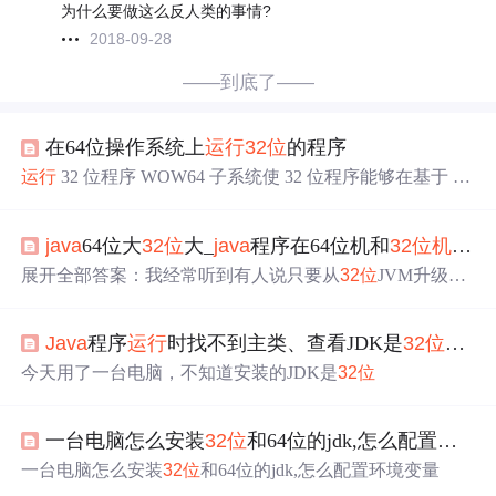
为什么要做这么反人类的事情?
2018-09-28
——到底了——
在64位操作系统上
运行
32位
的程序
运行
32 位程序 WOW64 子系统使 32 位程序能够在基于 x6
4 版本的 Windows Server 2003 和 Windows XP 专业 x64 版
的
运行
而不用修改。WOW64 子系统是通过在基于 x64 版
java
64位大
32位
大_
java
程序在64位机和
32位
机上
编
本的 Windows Server 2003 和 Windows XP 专业 x64 版的创
建 32 位环境。WOW64 子系统有关的详细信息，请参阅 M
展开全部答案：我经常听到有人说只要从
32位
JVM升级到
icrosoft
64位就能自动获得32313133353236313431303231363533e78
988e69d8331333365656530性能的提升。这只说对了部分。
Java
程序
运行
时找不到主类、查看JDK是
32位
还是6
有显著的性能提升的前提是在这之前你的系统存在内存占
用的问题比如过度GC或者
java
.lang.outofmemoryerror，并
今天用了一台电脑，不知道安装的JDK是
32位
且你也进行了适当的调优及堆大小的调整。不幸的是，我
们通...
一台电脑怎么安装
32位
和64位的jdk,怎么配置环境变量
一台电脑怎么安装
32位
和64位的jdk,怎么配置环境变量