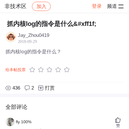
非技术区
登录
频道
加入
帖子详情
社区
非技术区
抓内核log的指令是什么&#xff1f;
Jay_Zhou0419
2018-09-29
抓内核log的指令是什么？
给本帖投票
436
2
打赏
全部评论
fly 100%
赞