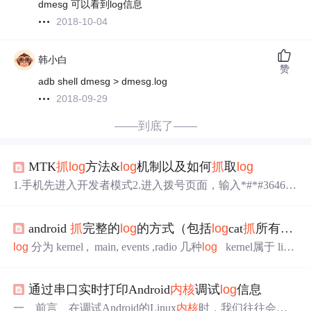
dmesg 可以看到log信息
2018-10-04
韩小白
赞
adb shell dmesg > dmesg.log
2018-09-29
——到底了——
MTK
抓
log
方法&
log
机制以及如何
抓
取
log
1.手机先进入开发者模式2.进入拨号页面，输入*#*#364663
3#*#*3.右划进入
log
and debugging 选择debug
log
gerui，将
除了第一个全部都关闭，只留下一个mobile
log
，然后点击
android
抓
完整的
log
的方式（包括
log
cat
抓
所有非
内
录制，在录制之前，记得把以前录制的
log
删除掉，在进行
录制（pull
log
需要完整路径：adb pull /storage/emulated/0/de
log
分为 kernel , main, events ,radio 几种
log
kernel属于 linu
bug
log
ger）5.
抓
取的
log
存储在执行所在目录下。
x
内核
的
log
，通过读取 /proc/kmsg 或者通过串口来
抓
取。
USB连接手机
抓
取方式： adb shell cat /proc/kmsg > k
通过串口实时打印Android
内核
调试
log
信息
ernel.
log
串口
抓
取方式： 在串口终端中设置对应的
串口波特率
一、前言 在调试Android的Linux
内核
时，我们往往会通