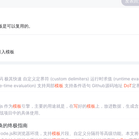
发表回
模版是可以复用的。
引入模板
极其快速 自定义定界符 (custom delimiters) 运行时求值 (runtime evalu
e-time evaluation) 支持局部
模板
支持条件语句 Github源码地址
DoT
定
.js 作为
模板
引擎，主要的用途就是，在
写
好的
模板
上，放进数据，生成含
实战项目中的具体使用。
换的终极指南
ode.js和浏览器环境，支持
模板
片段、自定义分隔符等高级功能。本文将