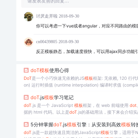
请发表友善的回复…
讨厌走开啦
2018-09-30
你可以考虑一下vue或者angular，对应不同路由的
cn00439805
2018-09-30
反正模板静态，加载速度很快，可以用ajax同步功能
doT
模板
使用心得
DoT
是一个小巧快速无依赖的JS
模板
框架: 无依赖, 120 行代码 
on) 运行时插值 (runtime interpolation) 编译时求值 (compil
列表: {{ }} 用于求
doT
.js
模板
学习笔记
doT
.js 是一个 JavaScript
模板
框架，在 web 前端使用
dot
据的 html 代码。以上是
doT
.js的基础用法，接下来会介绍
5分钟掌握
doT
.js
模板
引擎：从安装到高效
模板
转
doT
.js是一款超快速且简洁的JavaScript
模板
引擎，适用于N