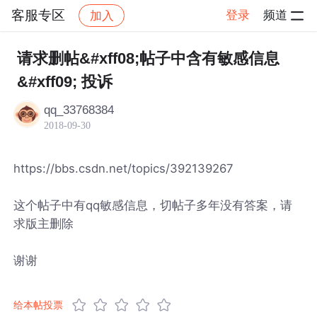
客服专区
登录
频道
加入
帖子详情
社区
客服专区
请求删帖&#xff08;帖子中含有敏感信息
&#xff09; 投诉
qq_33768384
2018-09-30
https://bbs.csdn.net/topics/392139267
这个帖子中有qq敏感信息，切帖子多年没有答案，请
求版主删除
谢谢
给本帖投票