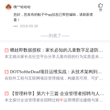
咦^^哈哈哈
赞
您好，您发布的帖子中qq信息已帮您编辑，请刷新查
看！
2018-09-30
——到底了——
晒娃即数据授权：家长必知的儿童数字足迹防护指南
本文揭示家长在社交平台分享儿童内容的行为实质是未经
同意的数据授权，这些数据正被用于训练AI人脸识别、情
绪分析与行为预测模型。文章剖析了从家庭相册到公共训
DOTSoftheDead项目运维实战：从技术架构到社群管理的系统性解决方案
练集的数据生命周期迁移、三大认知陷阱及技术防御不对
称性，并提出七步实操防护体系，涵盖数字足迹审计、三
在软件工程与互联网项目管理领域，构建高可用、可扩展
不原则、动态模糊处理、家庭数字契约、儿童数据信托、
的系统架构是保障服务稳定的基石。其核心原理在于通过
Deepfake反向溯源及教育协同机制，强调在AI时代主动守
弹性伸缩、微服务化、容器化及自动化监控告警等技术手
护儿童数据主权。
【管理科学】第六十三篇 企业管理者招聘与人才博弈战略02
段，实现资源动态调配与故障快速隔离。这套体系的技术
价值在于能有效应对突发流量、提升系统韧性，并降低运
本文探讨企业管理者在招聘过程
中
运用博弈论建模与算法
维成本，广泛应用于电商大促、在线游戏、社群平台等高
优化人才选拔策略，分析雇主与应聘者之间的策略互动、
并发场景。本文以DOTSoftheDead这类具有鲜明波峰特性