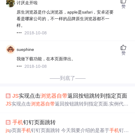
讨厌走开啦
赞
原生浏览器是什么浏览器，apple是safari，安卓还要
看是哪家公司的，不一样的品牌原生浏览器都不一
样。
2018-10-08
suephine
赞
我做下载功能，在本页面弹出。
2018-10-08
——到底了——
JS
实现点击
浏览器
自带
返回按钮跳转到指定页面
JS
实现点击
浏览器
自带
返回按钮跳转到指定页面.实例代码
一： 实例代码二
浏览器
返回按钮跳转到指定页面 在使用
手
机
浏览器
打开网页时，我们会发现有时候点击
浏览器
下方
手机
钉钉页面跳转
的返回按钮，并未返回到首页，而是会跳转到其他页面。
怎么实现呢，下面跟大家简单分享一下： 1、改变
浏览器
js
p页面
手机
钉钉页面跳转 今天我要介绍的是基于
手机
钉钉