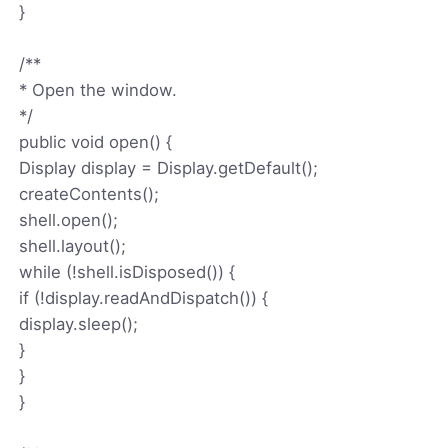
}
/**
* Open the window.
*/
public void open() {
Display display = Display.getDefault();
createContents();
shell.open();
shell.layout();
while (!shell.isDisposed()) {
if (!display.readAndDispatch()) {
display.sleep();
}
}
}