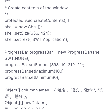
/**
* Create contents of the window.
*/
protected void createContents() {
shell = new Shell();
shell.setSize(636, 424);
shell.setText("SWT Application");
ProgressBar progressBar = new ProgressBar(shell,
SWT.NONE);
progressBar.setBounds(398, 10, 210, 21);
progressBar.setMaximum(100);
progressBar.setMinimum(0);
Object[] columnNames = {"姓名", "语文", "数学", "英
语", "总分"};
Object[][] rowData = {
{"1", 80, 80, 80, 240},