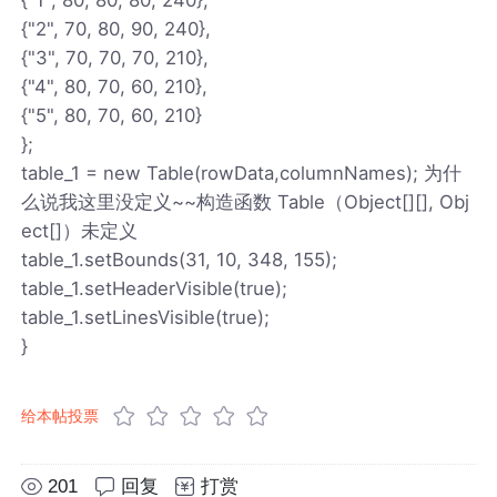
{"2", 70, 80, 90, 240},
{"3", 70, 70, 70, 210},
{"4", 80, 70, 60, 210},
{"5", 80, 70, 60, 210}
};
table_1 = new Table(rowData,columnNames); 为什
么说我这里没定义~~构造函数 Table（Object[][], Obj
ect[]）未定义
table_1.setBounds(31, 10, 348, 155);
table_1.setHeaderVisible(true);
table_1.setLinesVisible(true);
}
给本帖投票
201
回复
打赏