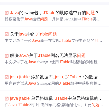
Java
的swing包，
JTable
的删除选中行的
问题
？
博客聚焦于
Java
编程
问题
，具体是Swing包中
JTable
类的
数据选中删除
问题
。博主反馈自己的for循环无法执行，希
望得到解决办法。
关于
java
中的
JTable
问题
本文记录了一位
Java
新手在实现
JTable
过程中遇到的
问题
及解决方案，包括如何动态创建
JTable
、解决显示
问题
、
处理最小化后数据丢失等
问题
。
解决
JAVA
关于
JTable
列名无法显示
问题
本文探讨了在
Java
Swing中使用
JTable
时遇到的列名显示
问题
。通过对比不同的组件添加方式，找到了正确显示
JTa
ble
列名的方法。
java
jtable
添加数据库_
java
把
JTable
中的数据插入到数据库
用户在尝试从
Java
Swing应用的
JTable
组件中获取数据并
将其插入到Access数据库时遇到
问题
。代码中，数据从
JTa
ble
读取并存储为字符串变量，然后通过ODBC连接执行SQ
java
jtable
单元格编辑_
JTable
中单元格编辑的
问题
L插入操作。然而，所有插入的记录都显示为NULL，表明
数据未成功插入。可能的
问题
包括数据类型不匹配、SQL
在
Java
JTable
应用中遇到单元格编辑的困扰，主要
问题
在
语法错误或数据库连接
问题
。