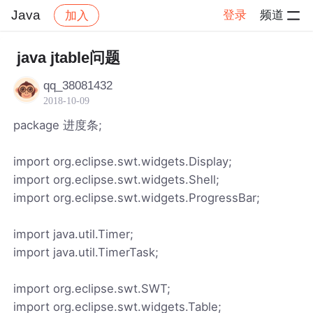
Java
登录
频道
加入
帖子详情
社区
Java
java jtable问题
qq_38081432
2018-10-09
package 进度条;
import org.eclipse.swt.widgets.Display;
import org.eclipse.swt.widgets.Shell;
import org.eclipse.swt.widgets.ProgressBar;
import java.util.Timer;
import java.util.TimerTask;
import org.eclipse.swt.SWT;
import org.eclipse.swt.widgets.Table;