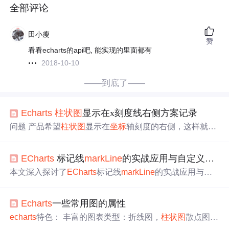
全部评论
田小瘦
赞
看看echarts的api吧, 能实现的里面都有
2018-10-10
——到底了——
Echarts
柱状图
显示在x刻度线右侧方案记录
问题 产品希望
柱状图
显示在
坐标
轴刻度的右侧，这样就不
会在特殊情况下遮挡纵
坐标
。 横
坐标
轴为value轴，这样才
能更好
实现
非等间距
坐标
效果。 非等间距
坐标
实现
，参考
ECharts
标记线
mark
Line
的实战应用与自定义配置
Echarts
配置不等间距
坐标
轴刻度方案记录。
echarts
官方
并未提供
柱状图
的偏移配置，series.boundaryGap、series.bar
本文深入探讨了
ECharts
标记线
mark
Line
的实战应用与自
Gap、series.barCategoryGap均未想到有很好的
实现
。 方案
定义配置技巧。通过电商销售数据可视化等实际案例，详
制定 1.
移动
横
坐标
区间 使整体
柱状图
不压住y轴，首先想
细解析了
mark
Line
的基础配置、样式定制、动态
实现
及性
到的是使整个x轴的x值减少半个
柱状图
宽度的
Echarts
一些常用图的属性
能优化方法，帮助开发者高效
实现
图表中的关键阈值标注
与参考线绘制。
echarts
特色： 丰富的图表类型：折线图，
柱状图
散点图饼
图等等 多个
坐标
系支持：直角
坐标
系，极
坐标
系等
移动
端