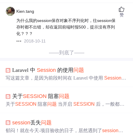
Kien.tang
赞
为什么我的session保存对象不序列化时，往session保
存时都不出错，却在返回前端时报500，提示没有序列
化？？？
2018-10-11
——到底了——
Laravel 中
Session
的使用
问题
写这篇文章，是因为前段时间在 Laravel 中使用
Session
，
突然出现了很诡异的
问题
，找了好久才发现
问题
所在，特
此记录一下。 HTTP 协议是无状态的协议，两个请求之间
关于
SESSION
阻塞
问题
是没有任何关联的，为了让服务器保存用户的状态信息，
所以引入了
Session
的概念。 在 Laravel 中使用
Session
关于
SESSION
阻塞
问题
当开启
SESSION
后，一般都是
有两种方式，通过 Request 实例或者通过全局辅助函数，
等待脚本执行完成后自动关闭； 如果需要处理某些数据
我一般使用全局辅助函数，像下面...
时，执行的时间比较长(如5-6秒时)，而处理的进度写入
SE
session
丢失
问题
SSION
中，这时页面执行一个ajax去获取当前执行的进度
时，就会出现
SESSION
阻塞的
问题
。 解决方式：在需要
郁闷！就在今天-项目验收的日子，居然遇到了
session
丢