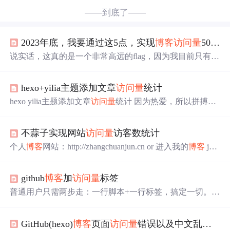
——到底了——
2023年底，我要通过这5点，实现
博客
访问量
500W
说实话，这真的是一个非常高远的flag，因为我目前只有35
W，但根据我2个月前还是12W的
访问量
，我觉得我还是可
以拼一把的，在这里我想向大家分享一下我的计划，如何
hexo+yilia主题添加文章
访问量
统计
达成2023年底，
博客
访问量
达到500W的KPI目标。
hexo yilia主题添加文章
访问量
统计 因为热爱，所以拼搏。
–RuiDer 前导必备 Github+hexo主题的个人
博客
Your heart h
exo添加
访问量
功能工具 hexo添加
访问量
统计功能可以用
不蒜子实现网站
访问量
访客数统计
百度的站长统计、leancloud，还有不蒜子，我用的是不蒜
子。 引入不蒜子 将下面代码添加在 /themes/yilia...
个人
博客
网站：http://zhangchuanjun.cn or 进入我的
博客
js
代码 <script> //流量统计 if (localStorage.pagecount) { localSto
rage.pagecount = Number(localStora...
github
博客
加
访问量
标签
普通用户只需两步走：一行脚本+一行标签，搞定一切。追
求极致的用户可以进行任意DIY。 一、安装脚本（必选）
要使用不蒜子必须在页面中引入busuanzi.js，目前最新版如
GitHub(hexo)
博客
页面
访问量
错误以及中文乱码解决
下。 &lt;script async src="//dn-lbstatics.qbox.me/busuanzi/2.3/b