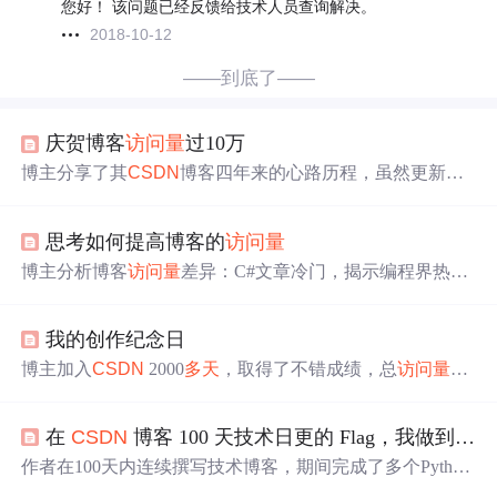
您好！ 该问题已经反馈给技术人员查询解决。
2018-10-12
——到底了——
庆贺博客
访问量
过10万
博主分享了其
CSDN
博客四年来的心路历程，虽然更新不
频繁，但凭借高质量的技术内容，博客
访问量
成功突破10
万。他表示未来将投入更多精力，分享更多有价值的技术
思考如何提高博客的
访问量
心得。
博主分析博客
访问量
差异：C#文章冷门，揭示编程界热门
技术趋势；HTML/CSS/Java更受欢迎。讨论技术分布与内
容吸引力的重要性。
我的创作纪念日
博主加入
CSDN
2000
多天
，取得了不错成绩，总
访问量
达
1333448，有900+原创文章，排名1384，粉丝15193，铁粉3
37。专注于推荐算法与NLP、语音识别与降噪、图像生
在
CSDN
博客 100 天技术日更的 Flag，我做到了！
成、检索、大模型等信息技术领域。
作者在100天内连续撰写技术博客，期间完成了多个Python
系列教程，包括滚雪球学Python、Python OpenCV等内容，