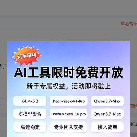
用AI写
？
是浮于表面，有没有什么好的网课推荐一下。感谢留言。
转发到动态
举报
享
写回
切换为时间