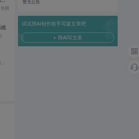
的
网课
个性化
推荐
平台构建
暂无公告
角色模
试试用AI创作助手写篇文章吧
系统
能。
+ 用AI写文章
块，