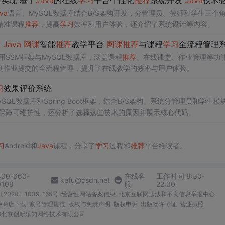
实现 基于
Java
的在线
学习
平台个性化
推荐
系统开发
Java
技术驱动
va
语言、MySQL数据库结合B/S架构开发，分管理员、教师和学生三个
精准课程
推荐
，提高
学习
效率和用户体验，还介绍了系统设计等内容。
设
Java
网课
智能
推荐
教学平台
网课
推荐
与课程
学习
全流程管理
用SSM框架与MySQL数据库，涵盖课程
推荐
、在线课堂、作业管理等功
到作业提交的全流程管理，提升了在线教学的效率与用户体验。
习
效果评价系统
SQL数据库和Spring Boot框架，结合B/S架构。系统分管理员和学生模
提高效率、保障可维护性，还分析了选择这些技术的原因并展示核心代码。
习
Android和
Java
课程，分享了
学习
过程和
推荐
平台给读者。
400-660-
在线客
工作时间 8:30-
kefu@csdn.net
0108
服
22:00
2020〕1039-165号
经营性网站备案信息
北京互联网违法和不良信息举报中心
me商店下载
账号管理规范
版权与免责声明
版权申诉
出版物许可证
营业执照
026北京创新乐知网络技术有限公司