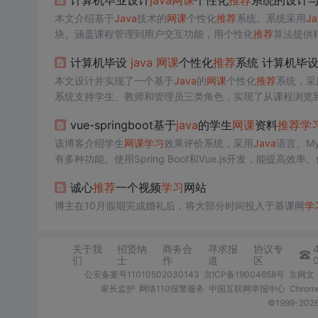
计算机毕业设计
java
网课
个性化
推荐
系统的设计与
本文介绍基于
Java
技术的
网课
个性化
推荐
系统。系统采用
Ja
块。涵盖课程管理到用户交互功能，用个性化
推荐
算法提供
计算机毕设
java
网课
个性化
推荐
系统 计算机毕
本文设计并实现了一个基于
Java
的
网课
个性化
推荐
系统，采
系统支持学生、教师和管理员三类角色，实现了从课程浏览
vue-springboot基于
java
的学生
网课
资料
推荐
学
该博客介绍学生
网课
学习
效果评价系统，采用
Java
语言、My
有多种功能。使用Spring Boot和Vue.js开发，能
诚心
推荐
一个视频
学习
网站
博主在10月假期完成婚礼后，将大部分时间投入于慕课网
学
关于我
招贤纳
商务合
寻求报
协议专
们
士
作
道
区
公安备案号11010502030143
京ICP备19004658号
京网文〔
家长监护
网络110报警服务
中国互联网举报中心
Chro
©1999-2