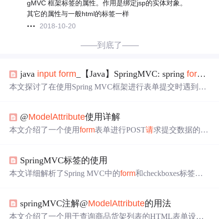
gMVC 框架标签的属性。作用是绑定jsp的实体对象。
其它的属性与一般html的标签一样
2018-10-20
——到底了——
java
input
form
_【Java】SpringMVC: spring
form
里
本文探讨了在使用Spring MVC框架进行表单提交时遇到的
问题，即如何正确地处理不在同一bean内的表单字段，以
及解决java.lang.IllegalStateException异常的方法。
@
Model
Attribute
使用详解
本文介绍了一个使用
form
表单进行POST
请
求提交数据的例
子，具体展示了如何设置表单的属性如
form
id
、
model
Attri
bute
、method及action等。
SpringMVC标签的使用
本文详细解析了Spring MVC中的
form
和checkboxes标签使
用方法，包括
model
Attribute
绑定、
input
路径设置及复选
框组件的应用场景。通过实例展示了如何简化表单处理流
springMVC注解@
Model
Attribute
的用法
程。
本文介绍了一个用于查询商品货架列表的HTML表单设计