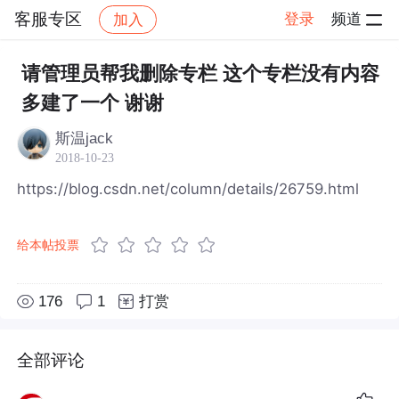
客服专区
登录
频道
加入
帖子详情
社区
客服专区
请管理员帮我删除专栏 这个专栏没有内容
多建了一个 谢谢
斯温jack
2018-10-23
https://blog.csdn.net/column/details/26759.html
给本帖投票
176
1
打赏
全部评论