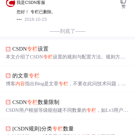
我是CSDN客服
赞
您好！ 专栏已删除。
2018-10-23
——到底了——
CSDN
专栏
设置
本文介绍了CSDN
专栏
设置的规则与配置方法。规则方
面，
专栏
数量与博客等级关联，等级由积分决定，积分可
通过发布文章、获评论、文章阅读等获取，也会因文章或
的文章
专栏
评论
删除
被扣。配置方面，说明了新建一、二级
专栏
的方
法，还有快捷编辑和拖拽操作。
博客
内容
指出Blog是文章
专栏
，不要在此问技术问题，应
到社区提问，否则问题会被
管理员
删除
。还提醒按文章真
正归类勾选，非必要勿多选，以缔造良好Blog氛围。
CSDN
专栏
数量限制
CSDN用户根据等级能创建不同数量的
专栏
，如Lv3用户限
20个。积分影响等级，发布原创/翻译文章、被评论、评论
他人文章等均可获得积分。文章被
删除
或举报抄袭会扣
[CSDN规则]分类
专栏
数量
分。要增加
专栏
需提升等级或合理整合现有
专栏
。