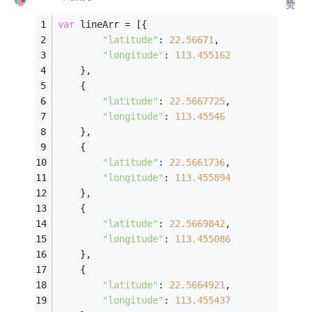
赞
var
 lineArr = [{
"latitude"
: 
22.56671
,
"longitude"
: 
113.455162
    },
    {
"latitude"
: 
22.5667725
,
"longitude"
: 
113.45546
    },
    {
"latitude"
: 
22.5661736
,
"longitude"
: 
113.455894
    },
    {
"latitude"
: 
22.5669842
,
"longitude"
: 
113.455086
    },
    {
"latitude"
: 
22.5664921
,
"longitude"
: 
113.455437