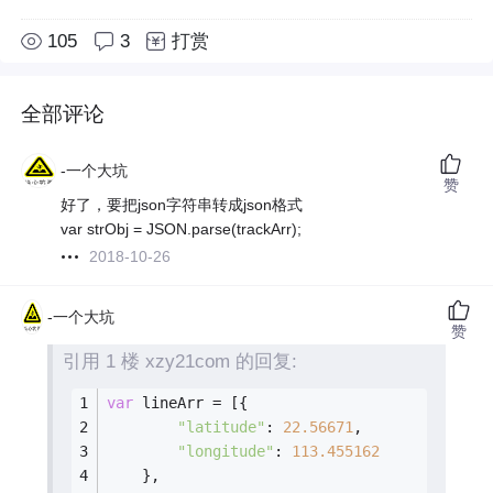
105
3
打赏
全部评论
-一个大坑
赞
好了，要把json字符串转成json格式
var strObj = JSON.parse(trackArr);
2018-10-26
-一个大坑
赞
引用 1 楼 xzy21com 的回复:
var
 lineArr = [{
"latitude"
: 
22.56671
,
"longitude"
: 
113.455162
    },