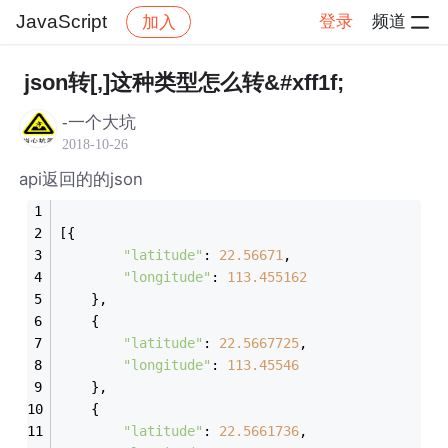
JavaScript
登录
频道
加入
帖子详情
社区
JavaScript
json转[,]这种类型怎么转&#xff1f;
-一个大坑
2018-10-26
api返回的的json
[{
"latitude"
: 
22.56671
,
"longitude"
: 
113.455162
	},
	{
"latitude"
: 
22.5667725
,
"longitude"
: 
113.45546
	},
	{
"latitude"
: 
22.5661736
,