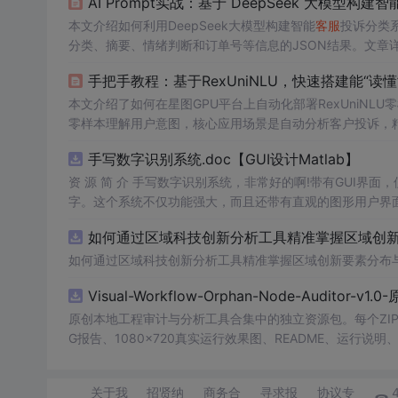
AI Prompt实战：基于 DeepSeek 大模型构建智
本文介绍如何利用DeepSeek大模型构建智能
客服
投诉分类
分类、摘要、情绪判断和订单号等信息的JSON结果。文章详细展
写、API调用和Web界面开发。测试表明，该系统分类准确
手把手教程：基于RexUniNLU，快速搭建能“读懂
等特点，仅需100行核心代码即可快速部署，为中小团队提
本文介绍了如何在星图GPU平台上自动化部署RexUniNLU
零样本理解用户意图，核心应用场景是自动分析客户投诉，
升
客服
响应效率与准确性。
手写数字识别系统.doc【GUI设计Matlab】
资 源 简 介 手写数字识别系统，非常好的啊!带有GUI界面
字。这个系统不仅功能强大，而且还带有直观的图形用户界面
的识别结果。这个系统可以在各种场景中使用，无论是学校
如何通过区域科技创新分析工具精准掌握区域创新要
便和实用的工具，你一定会喜欢它的！
如何通过区域科技创新分析工具精准掌握区域创新要素分布
Visual-Workflow-Orphan-Node-Auditor-v1
原创本地工程审计与分析工具合集中的独立资源包。每个ZIP
G报告、1080×720真实运行效果图、README、运行说明、功
m test验证算法，执行npm run report生成报
源码、Logo、官方截图、论文、生产日志或其他受限素材。
关于我
招贤纳
商务合
寻求报
协议专