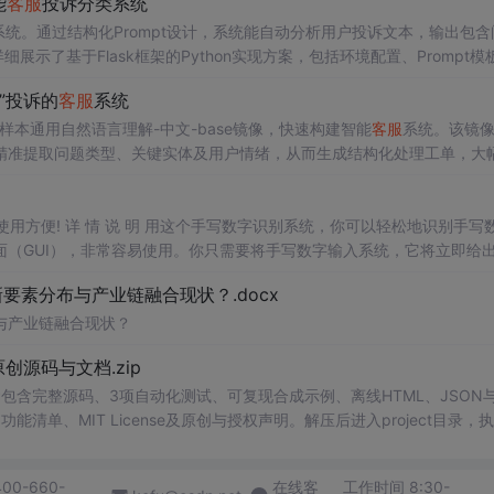
能
客服
投诉分类系统
系统。通过结构化Prompt设计，系统能自动分析用户投诉文本，输出包含
示了基于Flask框架的Python实现方案，包括环境配置、Prompt模
率超90%，特别适合中文电商
客服
场景。该方案具有高准确率、易维护、
”投诉的
客服
系统
供高效的大模型应用实践。
零样本通用自然语言理解-中文-base镜像，快速构建智能
客服
系统。该镜
精准提取问题类型、关键实体及用户情绪，从而生成结构化处理工单，大
，使用方便! 详 情 说 明 用这个手写数字识别系统，你可以轻松地识别手写
（GUI），非常容易使用。你只需要将手写数字输入系统，它将立即给
、工作还是日常生活，都能为你提供快速和准确的识别服务。它是一个非
素分布与产业链融合现状？.docx
与产业链融合现状？
.0-原创源码与文档.zip
包含完整源码、3项自动化测试、可复现合成示例、离线HTML、JSON与
能清单、MIT License及原创与授权声明。解压后进入project目录，执
告，也可通过本地静态服务器打开网页。运行时零第三方依赖，不包含热点产品或开源
适合前端开发、AI应用工程、测试审计和
课程
实践。
400-660-
在线客
工作时间 8:30-