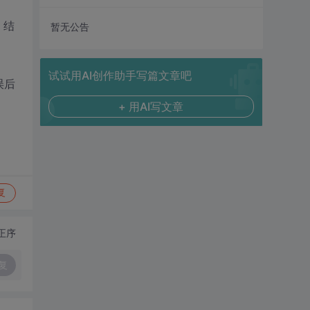
。结
暂无公告
。
试试用AI创作助手写篇文章吧
误后
+ 用AI写文章
复
正序
复