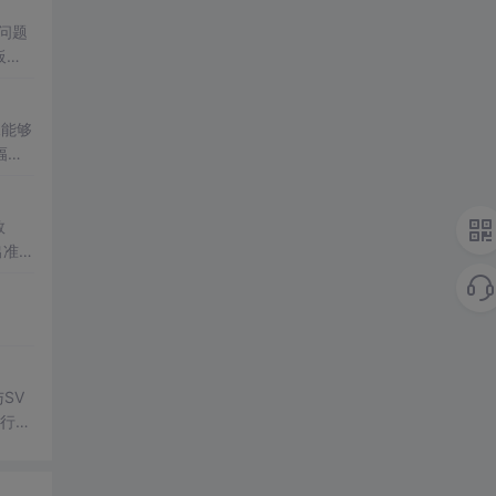
问题
板编
低成本
像能够
幅提
数
出准确
常方
SV
行np
项目